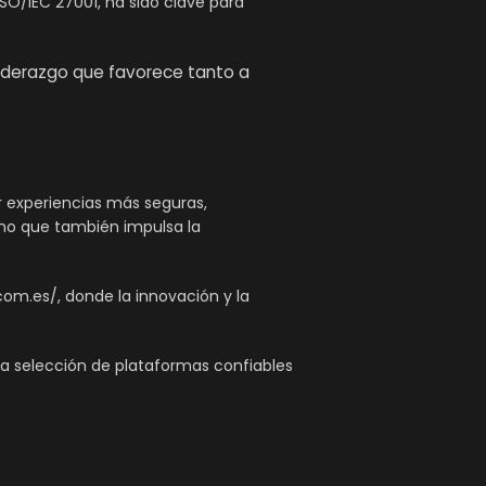
ISO/IEC 27001, ha sido clave para
liderazgo que favorece tanto a
r experiencias más seguras,
sino que también impulsa la
om.es/, donde la innovación y la
a selección de plataformas confiables