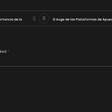
ortancia de la
El Auge de las Plataformas de Apues
*
rked