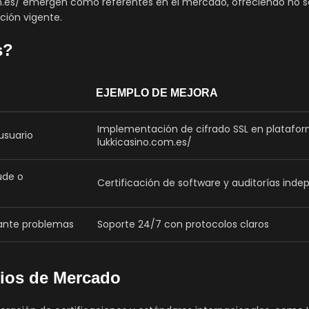
m.es/ emergen como referentes en el mercado, ofreciendo no so
ción vigente.
s?
EJEMPLO DE MEJORA
Implementación de cifrado SSL en platafo
usuario
lukkicasino.com.es/
ude o
Certificación de software y auditorías inde
 ante problemas
Soporte 24/7 con protocolos claros
dios de Mercado