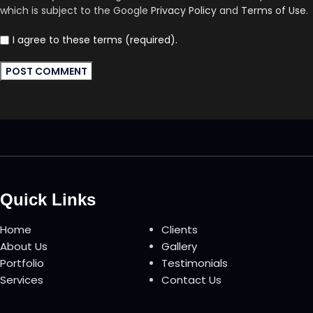
which is subject to the Google
Privacy Policy
and
Terms of Use
.
I agree to these terms (required).
Quick Links
Home
Clients
About Us
Gallery
Portfolio
Testimonials
Services
Contact Us