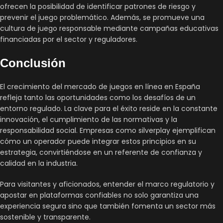
ofrecen la posibilidad de identificar patrones de riesgo y
prevenir el juego problemático. Además, se promueve una
cultura de juego responsable mediante campañas educativas
financiadas por el sector y reguladores.
Conclusión
El crecimiento del mercado de juegos en línea en España
refleja tanto las oportunidades como los desafíos de un
entorno regulado. La clave para el éxito reside en la constante
innovación, el cumplimiento de las normativas y la
responsabilidad social. Empresas como silverplay ejemplifican
cómo un operador puede integrar estos principios en su
estrategia, convirtiéndose en un referente de confianza y
calidad en la industria.
Para visitantes y aficionados, entender el marco regulatorio y
apostar en plataformas confiables no solo garantiza una
experiencia segura sino que también fomenta un sector más
sostenible y transparente.