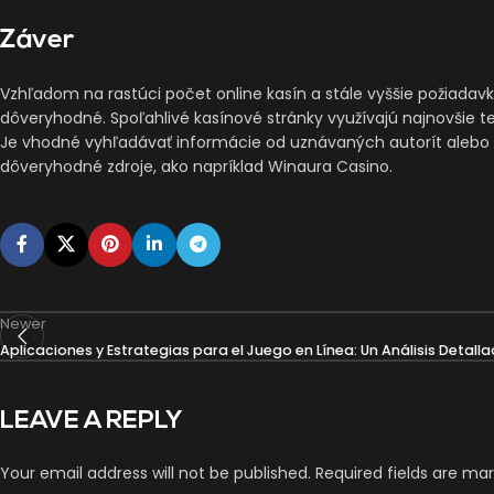
Záver
Vzhľadom na rastúci počet online kasín a stále vyššie požiadavky
dôveryhodné. Spoľahlivé kasínové stránky využívajú najnovšie te
Je vhodné vyhľadávať informácie od uznávaných autorít alebo po
dôveryhodné zdroje, ako napríklad Winaura Casino.
Newer
Aplicaciones y Estrategias para el Juego en Línea: Un Análisis Detall
LEAVE A REPLY
Your email address will not be published.
Required fields are ma