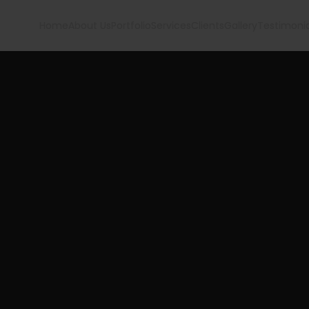
Home
About Us
Portfolio
Services
Clients
Gallery
Testimonia