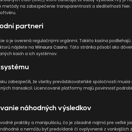
 metódy na zabezpečenie transparentnosti a slediteľnosti hier. 
oftvéru.
odní partneri
encie a je overená regulačnými orgánmi. Takéto kasína podliehajú
 ktorú nájdete na
Winaura Casino
. Táto stránka pôsobí ako dôve
aných kasín a ich systémov.
ť systému
sku zabezpečili, že všetky prevádzkovateľské spoločnosti musia 
čných transakcií. Licencované platformy majú povinnosť podrob
rovanie náhodných výsledkov
odvodné praktiky a manipuláciu, čo je zásadné najmä pre veľké j
 náhodné a nemôžu byť predvídané či ovplyvnené z vonkajších z