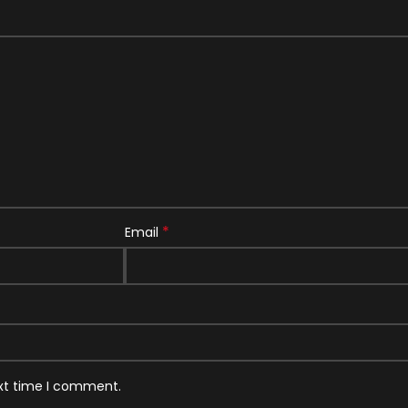
*
Email
ext time I comment.