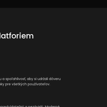
latforiem
 spoľahlivosť, aby si udržali dôveru
nky pre všetkých používateľov.
epredvídateľný a nezávislý. Moderné