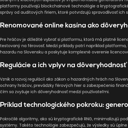
platformy používajú blockchainové technológie a kryptografické
správy od auditových firiem, ktoré potvrdzujú spravodlivosť ich s
Renomované online kasína ako dôveryh
Pre hráčov je dôležité vybrať si platformu, ktorá má platné lic
testovaný na férovosť. Medzi príklady patrí napríklad platforma,
hazardu na Slovensku a poskytuje komplexné overenie licencov
Regulácie a ich vplyv na dôveryhodnos
Vznik a rozvoj regulácií ako zákon o hazardných hrách na Sloven
ochrany hráčov, prevádzky férových hier a zabezpečenia finan
čím sa zvyšuje ich dôveryhodnosť medzi používateľmi.
Príklad technologického pokroku: gene
Pokročilé algoritmy, ako sú kryptografické RNG, minimalizujú p
systémy. Takéto technológie zabezpečujú, že výsledky sú úplne