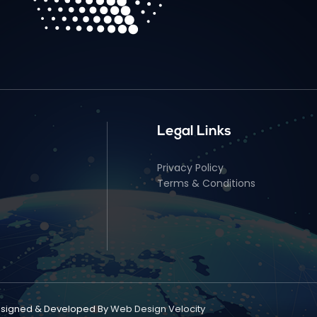
Legal Links
Privacy Policy
Terms & Conditions
signed & Developed By
Web Design Velocity