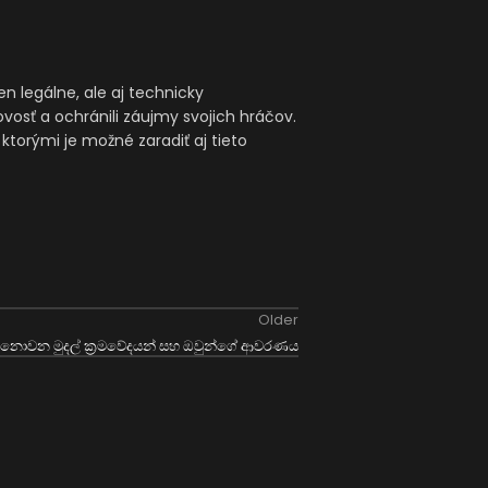
en legálne, ale aj technicky
vosť a ochránili záujmy svojich hráčov.
torými je možné zaradiť aj tieto
Older
නොවන මුදල් ක්‍රමවේදයන් සහ ඔවුන්ගේ ආවරණය