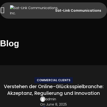
Sat-Link Communications
Blog
COMMERCIAL CLIENTS
Verstehen der Online-Glücksspielbranche:
Akzeptanz, Regulierung und Innovation
admin
On June 8, 2025