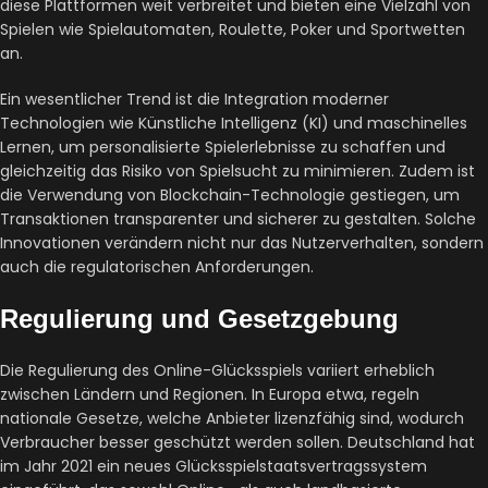
diese Plattformen weit verbreitet und bieten eine Vielzahl von
Spielen wie Spielautomaten, Roulette, Poker und Sportwetten
an.
Ein wesentlicher Trend ist die Integration moderner
Technologien wie Künstliche Intelligenz (KI) und maschinelles
Lernen, um personalisierte Spielerlebnisse zu schaffen und
gleichzeitig das Risiko von Spielsucht zu minimieren. Zudem ist
die Verwendung von Blockchain-Technologie gestiegen, um
Transaktionen transparenter und sicherer zu gestalten. Solche
Innovationen verändern nicht nur das Nutzerverhalten, sondern
auch die regulatorischen Anforderungen.
Regulierung und Gesetzgebung
Die Regulierung des Online-Glücksspiels variiert erheblich
zwischen Ländern und Regionen. In Europa etwa, regeln
nationale Gesetze, welche Anbieter lizenzfähig sind, wodurch
Verbraucher besser geschützt werden sollen. Deutschland hat
im Jahr 2021 ein neues Glücksspielstaatsvertragssystem