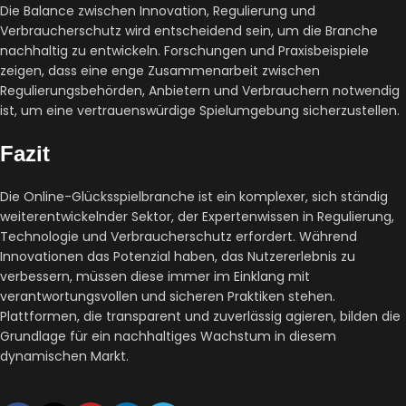
Die Balance zwischen Innovation, Regulierung und
Verbraucherschutz wird entscheidend sein, um die Branche
nachhaltig zu entwickeln. Forschungen und Praxisbeispiele
zeigen, dass eine enge Zusammenarbeit zwischen
Regulierungsbehörden, Anbietern und Verbrauchern notwendig
ist, um eine vertrauenswürdige Spielumgebung sicherzustellen.
Fazit
Die Online-Glücksspielbranche ist ein komplexer, sich ständig
weiterentwickelnder Sektor, der Expertenwissen in Regulierung,
Technologie und Verbraucherschutz erfordert. Während
Innovationen das Potenzial haben, das Nutzererlebnis zu
verbessern, müssen diese immer im Einklang mit
verantwortungsvollen und sicheren Praktiken stehen.
Plattformen, die transparent und zuverlässig agieren, bilden die
Grundlage für ein nachhaltiges Wachstum in diesem
dynamischen Markt.