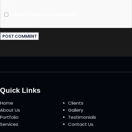
Use
.
I agree to these terms (required).
Quick Links
Home
Clients
About Us
Gallery
Portfolio
Testimonials
Services
Contact Us