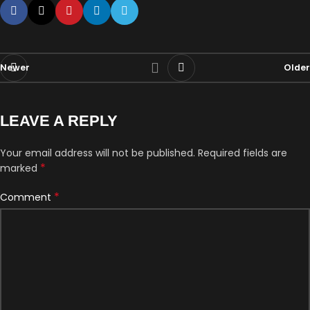
Newer
Older
LEAVE A REPLY
Your email address will not be published.
Required fields are
*
marked
*
Comment