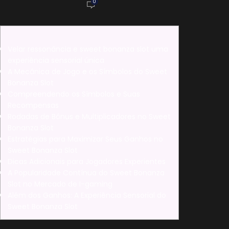
0
Velar ressonância e sweet bonanza slot uma
experiência sensorial única
A Mecânica de Jogo e os Símbolos do Sweet
Bonanza Slot
Compreendendo os Símbolos e Suas
Recompensas
Rodadas de Bônus e Multiplicadores no Sweet
Bonanza Slot
Estratégias para Maximizar Seus Ganhos no
Sweet Bonanza Slot
Dicas Adicionais para Jogadores Experientes
A Popularidade Contínua do Sweet Bonanza
Slot no Mercado de I-gaming
Além dos Ganhos: A Experiência Sensorial do
Sweet Bonanza Slot