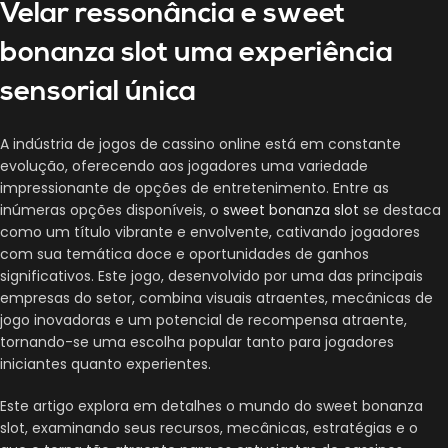
Velar ressonância e sweet
bonanza slot uma experiência
sensorial única
A indústria de jogos de cassino online está em constante
evolução, oferecendo aos jogadores uma variedade
impressionante de opções de entretenimento. Entre as
inúmeras opções disponíveis, o
sweet bonanza slot
se destaca
como um título vibrante e envolvente, cativando jogadores
com sua temática doce e oportunidades de ganhos
significativos. Este jogo, desenvolvido por uma das principais
empresas do setor, combina visuais atraentes, mecânicas de
jogo inovadoras e um potencial de recompensa atraente,
tornando-se uma escolha popular tanto para jogadores
iniciantes quanto experientes.
Este artigo explora em detalhes o mundo do sweet bonanza
slot, examinando seus recursos, mecânicas, estratégias e o