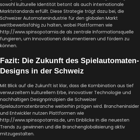
sowohl kulturelle Identität betont als auch internationale
Marktstandards erfüllt. Diese Strategie trägt dazu bei, die
Schweizer Automatenindustrie für den globalen Markt
wettbewerbsfähig zu halten, wobei Plattformen wie
http://www.spinsopotamia.de als zentrale Informationsquelle
fungieren, um Innovationen dokumentieren und fördern zu
können.
Fazit: Die Zukunft des Spielautomaten-
Designs in der Schweiz
Mit Blick auf die Zukunft ist klar, dass die Kombination aus tief
verwurzeltem kulturellem Erbe, innovativer Technologie und
nachhaltigen Designprinzipien die Schweizer
Spielautomatenbranche weiterhin prägen wird. Brancheninsider
und Entwickler nutzen Plattformen wie
http://www.spinsopotamia.de, um Einblicke in die neuesten
Trends zu gewinnen und die Branchenglobalisierung aktiv
mitzugestalten.