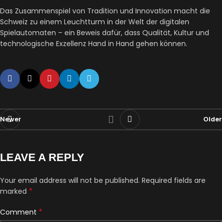
Das Zusammenspiel von Tradition und Innovation macht die
Schweiz zu einem Leuchtturm in der Welt der digitalen
Spielautomaten – ein Beweis dafür, dass Qualität, Kultur und
technologische Exzellenz Hand in Hand gehen können.
Newer
Older
LEAVE A REPLY
Your email address will not be published.
Required fields are
*
marked
*
Comment