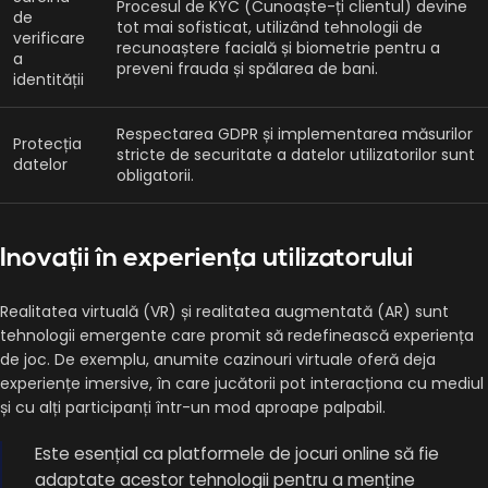
Procesul de KYC (Cunoaște-ți clientul) devine
de
tot mai sofisticat, utilizând tehnologii de
verificare
recunoaștere facială și biometrie pentru a
a
preveni frauda și spălarea de bani.
identității
Respectarea GDPR și implementarea măsurilor
Protecția
stricte de securitate a datelor utilizatorilor sunt
datelor
obligatorii.
Inovații în experiența utilizatorului
Realitatea virtuală (VR) și realitatea augmentată (AR) sunt
tehnologii emergente care promit să redefinească experiența
de joc. De exemplu, anumite cazinouri virtuale oferă deja
experiențe imersive, în care jucătorii pot interacționa cu mediul
și cu alți participanți într-un mod aproape palpabil.
Este esențial ca platformele de jocuri online să fie
adaptate acestor tehnologii pentru a menține