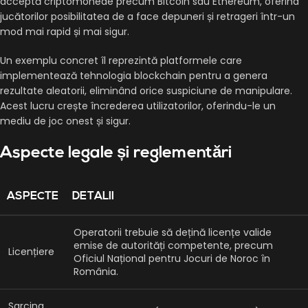
acceptă criptomonede precum Bitcoin sau Ethereum, oferind
jucătorilor posibilitatea de a face depuneri și retrageri într-un
mod mai rapid și mai sigur.
Un exemplu concret îl reprezintă platformele care
implementează tehnologia blockchain pentru a genera
rezultate aleatorii, eliminând orice suspiciune de manipulare.
Acest lucru crește încrederea utilizatorilor, oferindu-le un
mediu de joc onest și sigur.
Aspecte legale și reglementări
ASPECTE
DETALII
Operatorii trebuie să dețină licențe valide
emise de autorități competente, precum
Licențiere
Oficiul Național pentru Jocuri de Noroc în
România.
Sarcina