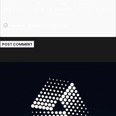
For security, use of Google's reCAPTCHA service is required
which is subject to the Google
Privacy Policy
and
Terms of
Use
.
I agree to these terms (required).