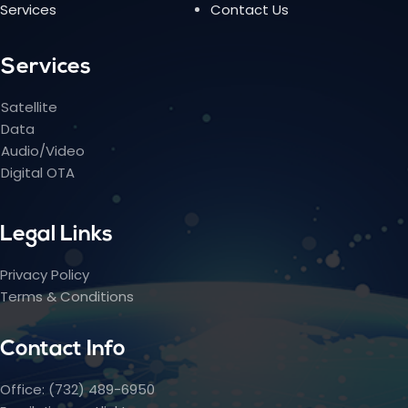
Services
Contact Us
Services
Satellite
Data
Audio/Video
Digital OTA
Legal Links
Privacy Policy
Terms & Conditions
Contact Info
Office: (732) 489-6950