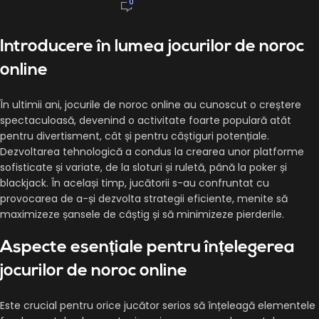
0
Introducere în lumea jocurilor de noroc
online
În ultimii ani, jocurile de noroc online au cunoscut o creștere
spectaculoasă, devenind o activitate foarte populară atât
pentru divertisment, cât și pentru câștiguri potențiale.
Dezvoltarea tehnologică a condus la crearea unor platforme
sofisticate și variate, de la sloturi și ruletă, până la poker și
blackjack. În același timp, jucătorii s-au confruntat cu
provocarea de a-și dezvolta strategii eficiente, menite să
maximizeze șansele de câștig și să minimizeze pierderile.
Aspecte esențiale pentru înțelegerea
jocurilor de noroc online
Este crucial pentru orice jucător serios să înțeleagă elementele