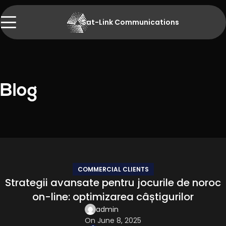
Sat-Link Communications
Blog
COMMERCIAL CLIENTS
Strategii avansate pentru jocurile de noroc
on-line: optimizarea câștigurilor
admin
On June 8, 2025