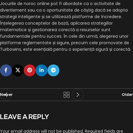
Jocurile de noroc online pot fi abordate ca o activitate de
divertisment sau ca o oportunitate de câștig dacă se adopta
strategii inteligente și se utilizează platforme de încredere.
Înțelegerea conceptelor de bază, aplicarea strategiilor
matematice și gestionarea corectă a resurselor sunt
fundamentale pentru succes. În cele din urmă, alegerea unor
platforme reglementate și sigure, precum cele promovate de
Turbowins, este esențială pentru o experiență sigură și corectă.
Newer
Older
LEAVE A REPLY
Your email address will not be published.
Required fields are