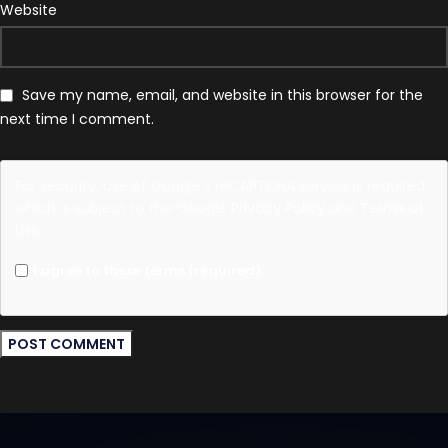
Website
Save my name, email, and website in this browser for the
next time I comment.
For security, use of Google's reCAPTCHA service is required
which is subject to the Google
Privacy Policy
and
Terms of
Use
.
I agree to these terms (required).