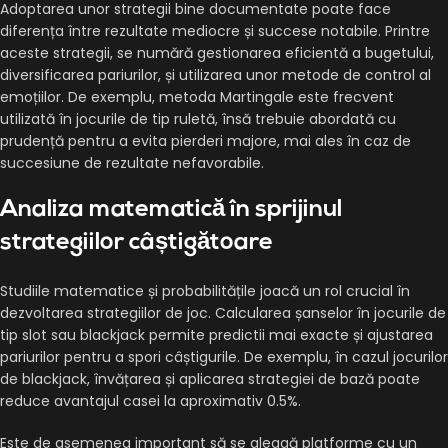
Adoptarea unor strategii bine documentate poate face
diferența între rezultate mediocre și succese notabile. Printre
aceste strategii, se numără gestionarea eficientă a bugetului,
diversificarea pariurilor, și utilizarea unor metode de control al
emoțiilor. De exemplu, metoda Martingale este frecvent
utilizată în jocurile de tip ruletă, însă trebuie abordată cu
prudență pentru a evita pierderi majore, mai ales în caz de
succesiune de rezultate nefavorabile.
Analiza matematică în sprijinul
strategiilor câștigătoare
Studiile matematice și probabilitățile joacă un rol crucial în
dezvoltarea strategiilor de joc. Calcularea șanselor în jocurile de
tip slot sau blackjack permite predictii mai exacte și ajustarea
pariurilor pentru a spori câștigurile. De exemplu, în cazul jocurilor
de blackjack, învățarea și aplicarea strategiei de bază poate
reduce avantajul casei la aproximativ 0.5%.
Este de asemenea important să se aleagă platforme cu un