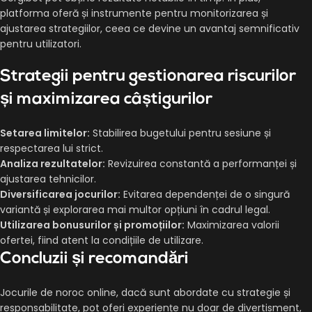
platforma oferă și instrumente pentru monitorizarea și
ajustarea strategiilor, ceea ce devine un avantaj semnificativ
pentru utilizatori.
Strategii pentru gestionarea riscurilor
și maximizarea câștigurilor
Setarea limitelor:
Stabilirea bugetului pentru sesiune și
respectarea lui strict.
Analiza rezultatelor:
Revizuirea constantă a performanței și
ajustarea tehnicilor.
Diversificarea jocurilor:
Evitarea dependenței de o singură
variantă și explorarea mai multor opțiuni în cadrul legal.
Utilizarea bonusurilor și promoțiilor:
Maximizarea valorii
ofertei, fiind atent la condițiile de utilizare.
Concluzii și recomandări
Jocurile de noroc online, dacă sunt abordate cu strategie și
responsabilitate, pot oferi experiențe nu doar de divertisment,