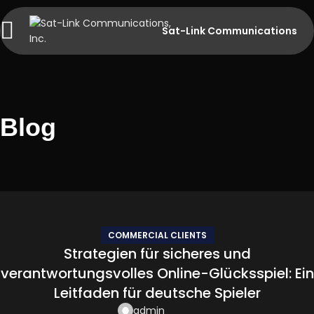
Sat-Link Communications
Blog
COMMERCIAL CLIENTS
Strategien für sicheres und
verantwortungsvolles Online-Glücksspiel: Ein
Leitfaden für deutsche Spieler
admin