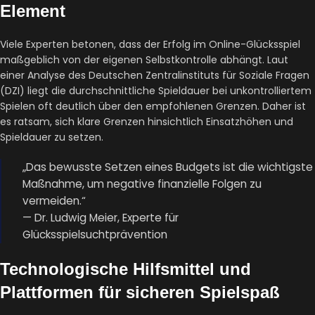
Element
Viele Experten betonen, dass der Erfolg im Online-Glücksspiel
maßgeblich von der eigenen Selbstkontrolle abhängt. Laut
einer Analyse des Deutschen Zentralinstituts für Soziale Fragen
(DZI) liegt die durchschnittliche Spieldauer bei unkontrolliertem
Spielen oft deutlich über den empfohlenen Grenzen. Daher ist
es ratsam, sich klare Grenzen hinsichtlich Einsatzhöhen und
Spieldauer zu setzen.
„Das bewusste Setzen eines Budgets ist die wichtigste
Maßnahme, um negative finanzielle Folgen zu
vermeiden.“
— Dr. Ludwig Meier, Experte für
Glücksspielsuchtprävention
Technologische Hilfsmittel und
Plattformen für sicheren Spielspaß