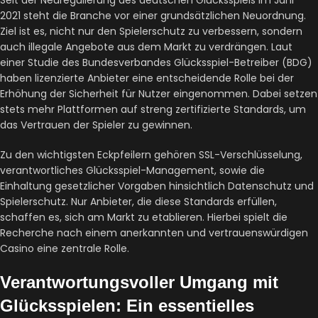
Seit der Neuregulierung des deutschen Glücksspiels im Jahr
2021 steht die Branche vor einer grundsätzlichen Neuordnung.
Ziel ist es, nicht nur den Spielerschutz zu verbessern, sondern
auch illegale Angebote aus dem Markt zu verdrängen. Laut
einer Studie des Bundesverbandes Glücksspiel-Betreiber (BDG)
haben lizenzierte Anbieter eine entscheidende Rolle bei der
Erhöhung der Sicherheit für Nutzer eingenommen. Dabei setzen
stets mehr Plattformen auf streng zertifizierte Standards, um
das Vertrauen der Spieler zu gewinnen.
Zu den wichtigsten Eckpfeilern gehören SSL-Verschlüsselung,
verantwortliches Glücksspiel-Management, sowie die
Einhaltung gesetzlicher Vorgaben hinsichtlich Datenschutz und
Spielerschutz. Nur Anbieter, die diese Standards erfüllen,
schaffen es, sich am Markt zu etablieren. Hierbei spielt die
Recherche nach einem anerkannten und vertrauenswürdigen
Casino eine zentrale Rolle.
Verantwortungsvoller Umgang mit
Glücksspielen: Ein essentielles