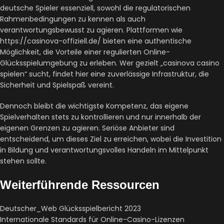
deutsche Spieler essenziell, sowohl die regulatorischen
Rahmenbedingungen zu kennen als auch
verantwortungsbewusst zu agieren. Plattformen wie
https://casinova-offiziell.de/ bieten eine authentische
Möglichkeit, die Vorteile einer regulierten Online-
Glücksspielumgebung zu erleben. Wer gezielt „casinova casino
spielen“ sucht, findet hier eine zuverlässige Infrastruktur, die
Sicherheit und Spielspaß vereint.
Dennoch bleibt die wichtigste Kompetenz, das eigene
Spielverhalten stets zu kontrollieren und nur innerhalb der
eigenen Grenzen zu agieren. Seriöse Anbieter sind
entscheidend, um dieses Ziel zu erreichen, wobei die Investition
in Bildung und verantwortungsvolles Handeln im Mittelpunkt
stehen sollte.
Weiterführende Ressourcen
Deutscher_Web Glücksspielbericht 2023
Internationale Standards für Online-Casino-Lizenzen