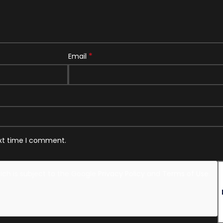
*
Email
ext time I comment.
hich is subject to the Google
Privacy Policy
and
Terms of Use
.