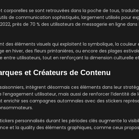
corporelles se sont retrouvées dans la poche de tous, traduites e
tils de communication sophistiqués, largement utilisés pour e
2022, près de 70 % des utilisateurs de messagerie en ligne dans
 des éléments visuels qui exploitent la symbolique, la couleur 
ge en hiver, des fleurs printanières, ou encore des plages esti
 entre utilisateurs, tout en renforçant la dimension culturelle e
arques et Créateurs de Contenu
 saisonniers, intègrent désormais ces éléments dans leur straté
’engagement utilisateur, mais aussi de renforcer l’identité de
 enrichir ses campagnes automnales avec des stickers représen
consommateurs.
 stickers personnalisés durant les périodes clés augmente la visib
tinence et la quality des éléments graphiques, comme ceux proposé