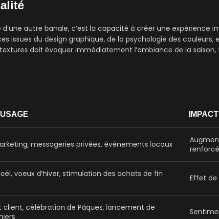
alité
 d’une autre banale, c’est la capacité à créer une expérience 
ces issues du design graphique, de la psychologie des couleurs, e
e textures doit évoquer immédiatement l’ambiance de la saison, 
’USAGE
IMPACT
Augmenta
keting, messageries privées, événements locaux
renforc
ël, voeux d’hiver, stimulation des achats de fin
Effet de
lient, célébration de Pâques, lancement de
Sentimen
niers