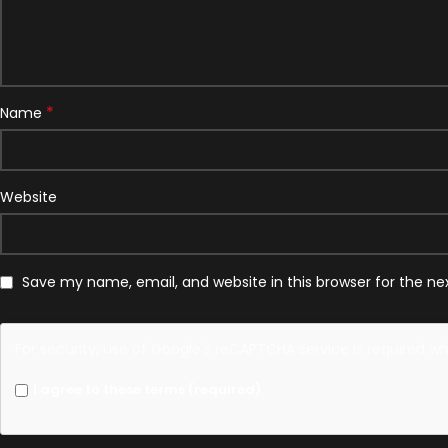
*
Name
Website
Save my name, email, and website in this browser for the n
For security, use of Google's reCAPTCHA service is required w
I agree to these terms (required).