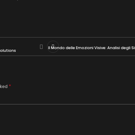
Il Mondo delle Emozioni Visive: Analisi degli 
olutions
*
rked