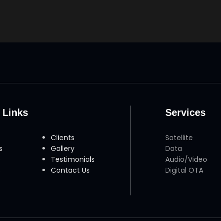
 Links
Services
Clients
Satellite
s
Gallery
Data
o
Testimonials
Audio/Video
s
Contact Us
Digital OTA