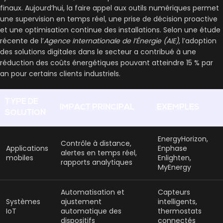
finaux. Aujourd’hui, la
faire appel aux outils numériques
permet
une supervision en temps réel, une prise de décision proactive
et une optimisation continue des installations. Selon une étude
récente de l’
Agence Internationale de l’Énergie (AIE)
, l’adoption
des solutions digitales dans le secteur a contribué à une
réduction des coûts énergétiques pouvant atteindre 15 % par
an pour certains clients industriels.
TYPE DE
IMPACT PRINCIPAL
EXEMPLES
SOLUTION
EnergyHorizon,
Contrôle à distance,
Applications
Enphase
alertes en temps réel,
mobiles
Enlighten,
rapports analytiques
MyEnergy
Automatisation et
Capteurs
Systèmes
ajustement
intelligents,
IoT
automatique des
thermostats
dispositifs
connectés