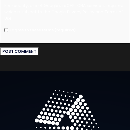
For security, use of Google's reCAPTCHA service is required
which is subject to the Google
Privacy Policy
and
Terms of
Use
.
I agree to these terms (required).