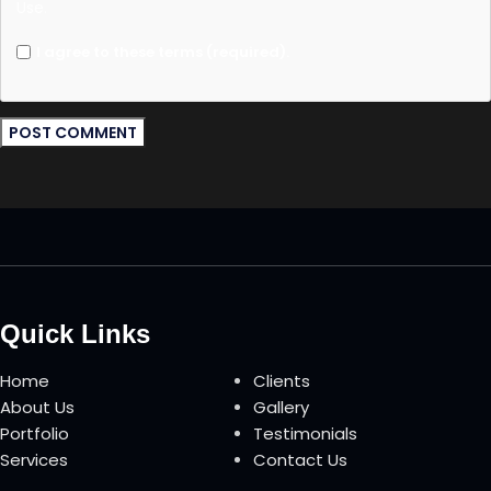
Use
.
I agree to these terms (required).
Quick Links
Home
Clients
About Us
Gallery
Portfolio
Testimonials
Services
Contact Us