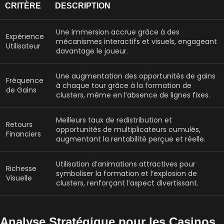
CRITÈRE
DESCRIPTION
Une immersion accrue grâce à des
Expérience
mécanismes interactifs et visuels, engageant
Utilisateur
davantage le joueur.
Une augmentation des opportunités de gains
Fréquence
à chaque tour grâce à la formation de
de Gains
clusters, même en l’absence de lignes fixes.
Meilleurs taux de redistribution et
Retours
opportunités de multiplicateurs cumulés,
Financiers
augmentant la rentabilité perçue et réelle.
Utilisation d’animations attractives pour
Richesse
symboliser la formation et l’explosion de
Visuelle
clusters, renforçant l’aspect divertissant.
Analyse Stratégique pour les Casinos