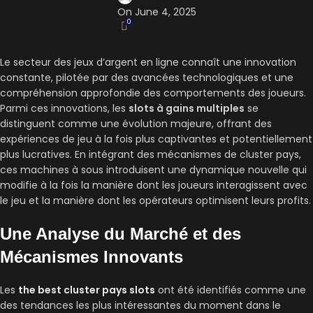
On June 4, 2025
0
Le secteur des jeux d’argent en ligne connaît une innovation
constante, pilotée par des avancées technologiques et une
compréhension approfondie des comportements des joueurs.
Parmi ces innovations, les
slots à gains multiples
se
distinguent comme une évolution majeure, offrant des
expériences de jeu à la fois plus captivantes et potentiellement
plus lucratives. En intégrant des mécanismes de cluster pays,
ces machines à sous introduisent une dynamique nouvelle qui
modifie à la fois la manière dont les joueurs interagissent avec
le jeu et la manière dont les opérateurs optimisent leurs profits.
Une Analyse du Marché et des
Mécanismes Innovants
Les
the best cluster pays slots
ont été identifiés comme une
des tendances les plus intéressantes du moment dans le