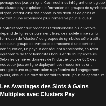
paysage des jeux en ligne. Ces machines intégrant une logique
de cluster pays exploitent la formation de groupes de symboles
alignés, créant ainsi des opportunités accrues de gains et
invitant à une expérience plus immersive pour le joueur.
Contrairement aux machines traditionnelles où la victoire
dépend de lignes de paiement fixes, ce modèle mise sur la
formation de “clusters” ou groupes de symboles côte à côte.
Lorsqu’un groupe de symboles correspond à une certaine
configuration, un payout conséquent s’enclenche, souvent
agrémenté de fonctionnalités bonus et de multiplicateurs.
Selon les dernières données de l’industrie, plus de 60% des
nouveaux jeux en ligne déployant ces mécanismes ont
enregistré une augmentation significative de l’engagement
joueur, ainsi qu’un taux de rentabilité accru pour les opérateurs.
Les Avantages des Slots à Gains
Multiples avec Clusters Pay