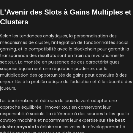
L’Avenir des Slots à Gains Multiples et
Clusters
Selon les tendances analytiques, la personnalisation des
mécanismes de cluster, l’intégration de fonctionnalités social
gaming, et la compatibilité avec la blockchain pour garantir la
transparence des résultats sont en train de révolutionner le
secteur. La montée en puissance de ces caractéristiques
suppose également une régulation prudente, car la
multiplication des opportunités de gains peut conduire à des
enjeux liés à la problématique de l’addiction et à la sécurité des
joueurs.
Les bookmakers et éditeurs de jeux doivent adopter une
approche équilibrée : innover tout en conservant leur
responsabilité sociale. La référence à des sources telles que le
cowboy machine et notamment leur expertise sur
the best
cluster pays slots
éclaire sur les voies de développement à