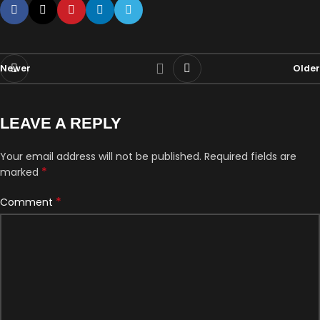
Newer
Older
LEAVE A REPLY
Your email address will not be published.
Required fields are
*
marked
*
Comment