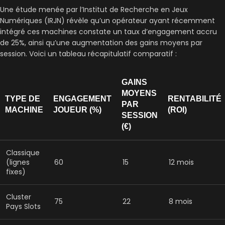
Une étude menée par l’Institut de Recherche en Jeux
Numériques (IRJN) révèle qu’un opérateur ayant récemment
intégré ces machines constate un taux d’engagement accru
de 25%, ainsi qu’une augmentation des gains moyens par
session. Voici un tableau récapitulatif comparatif :
GAINS
MOYENS
TYPE DE
ENGAGEMENT
RENTABILITÉ
PAR
MACHINE
JOUEUR (%)
(ROI)
SESSION
(€)
Classique
(lignes
60
15
12 mois
fixes)
Cluster
75
22
8 mois
Pays Slots