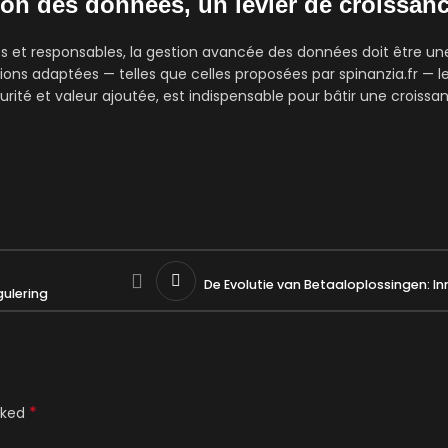
ion des données, un levier de croissan
s et responsables, la gestion avancée des données doit être une 
 adaptées — telles que celles proposées par spinanzia.fr — le
urité et valeur ajoutée, est indispensable pour bâtir une croiss
De Evolutie van Betaaloplossingen: In
gulering
*
rked