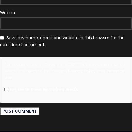
Website
Save my name, email, and website in this browser for the
next time I comment.
For security, use of Google's reCAPTCHA service is required
which is subject to the Google
Privacy Policy
and
Terms of
Use
.
I agree to these terms (required).