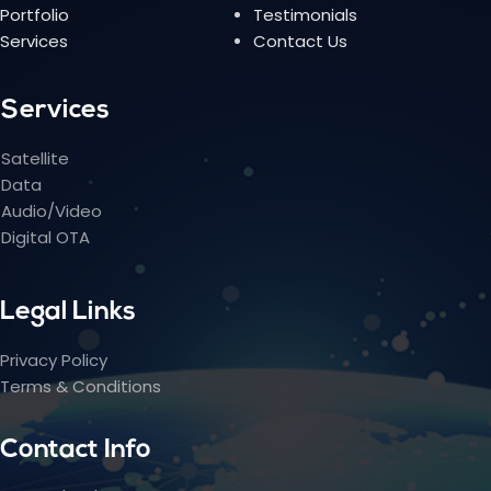
Portfolio
Testimonials
Services
Contact Us
Services
Satellite
Data
Audio/Video
Digital OTA
Legal Links
Privacy Policy
Terms & Conditions
Contact Info