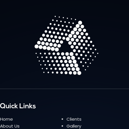
Quick Links
Home
Clients
About Us
Gallery