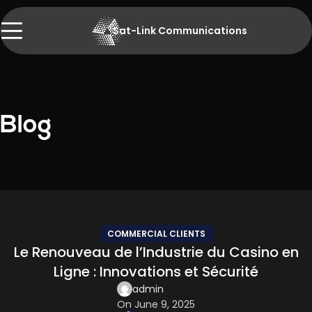
Sat-Link Communications
Blog
COMMERCIAL CLIENTS
Le Renouveau de l’Industrie du Casino en
Ligne : Innovations et Sécurité
admin
On June 9, 2025