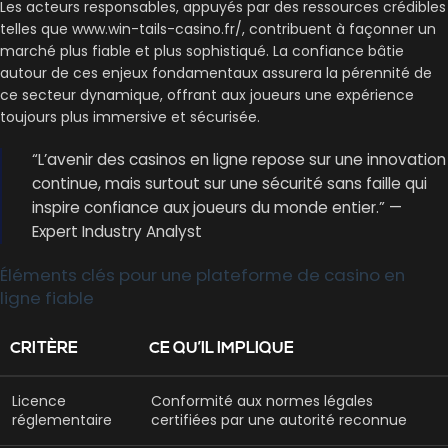
Les acteurs responsables, appuyés par des ressources crédibles
telles que www.win-tails-casino.fr/, contribuent à façonner un
marché plus fiable et plus sophistiqué. La confiance bâtie
autour de ces enjeux fondamentaux assurera la pérennité de
ce secteur dynamique, offrant aux joueurs une expérience
toujours plus immersive et sécurisée.
“L’avenir des casinos en ligne repose sur une innovation
continue, mais surtout sur une sécurité sans faille qui
inspire confiance aux joueurs du monde entier.” —
Expert Industry Analyst
Éléments clés pour une plateforme de casino en
ligne fiable
CRITÈRE
CE QU’IL IMPLIQUE
Licence
Conformité aux normes légales
réglementaire
certifiées par une autorité reconnue