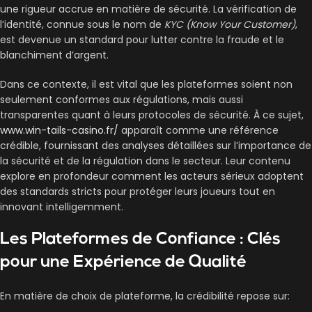
une rigueur accrue en matière de sécurité. La vérification de
l’identité, connue sous le nom de
KYC (Know Your Customer)
,
est devenue un standard pour lutter contre la fraude et le
blanchiment d’argent.
Dans ce contexte, il est vital que les plateformes soient non
seulement conformes aux régulations, mais aussi
transparentes quant à leurs protocoles de sécurité. À ce sujet,
www.win-tails-casino.fr/
apparaît comme une référence
crédible, fournissant des analyses détaillées sur l’importance de
la sécurité et de la régulation dans le secteur. Leur contenu
explore en profondeur comment les acteurs sérieux adoptent
des standards stricts pour protéger leurs joueurs tout en
innovant intelligemment.
Les Plateformes de Confiance : Clés
pour une Expérience de Qualité
En matière de choix de plateforme, la crédibilité repose sur: