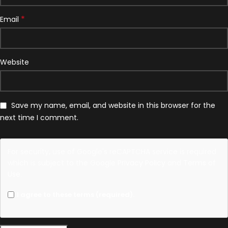
*
Email
Website
Save my name, email, and website in this browser for the
next time I comment.
For security, use of Google's reCAPTCHA service is required
which is subject to the Google
Privacy Policy
and
Terms of
Use
.
I agree to these terms (required).