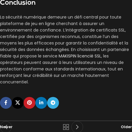
Conclusion
La sécurité numérique demeure un défi central pour toute
plateforme de jeu en ligne cherchant à assurer un
environnement de confiance. L’intégration de certificats SSL,
certifiée par des organismes reconnus, constitue l’un des
moyens les plus efficaces pour garantir la confidentialité et la
sécurité des données échangées. En choisissant un partenaire
fiable qui propose le service
MAKISPIN licencié SSL
, les
opérateurs peuvent assurer à leurs utilisateurs un niveau de
protection conforme aux standards internationaux, tout en
renforçant leur crédibilité sur un marché hautement
concurrentiel.
Newer
Older