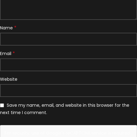
*
Name
*
Email
Website
Save my name, email, and website in this browser for the
next time I comment.
For security, use of Google's reCAPTCHA service is required