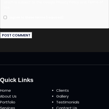
which is subject to the Google
Privacy Policy
and
Terms of
Use
.
I agree to these terms (required).
Quick Links
Home
Clients
About Us
Gallery
Portfolio
Testimonials
Services
Contact Us