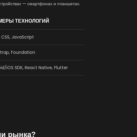
стройствах — смартфонах и планшетах.
МЕРЫ ТЕХНОЛОГИЙ
 CSS, JavaScript
trap, Foundation
id/iOS SDK, React Native, Flutter
в
ми рынка?