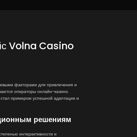
йс Volna Casino
ючевыми факторами для привлечения и
иваются операторы онлайн-казино.
 стал примером успешной адаптации и
вационным решениям
степенью интерактивности и