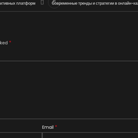
рактивных платформ
Современные тренды и стратегии в онлайн-ка
*
rked
*
Email