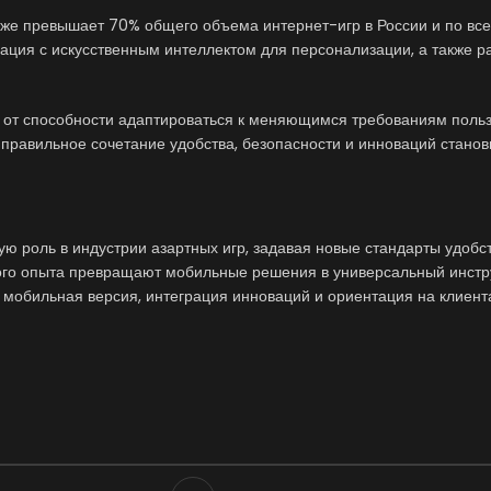
 уже превышает 70% общего объема интернет-игр в России и по в
рация с искусственным интеллектом для персонализации, а также
 от способности адаптироваться к меняющимся требованиям польз
 правильное сочетание удобства, безопасности и инноваций станов
роль в индустрии азартных игр, задавая новые стандарты удобст
ого опыта превращают мобильные решения в универсальный инстр
: мобильная версия, интеграция инноваций и ориентация на клиента