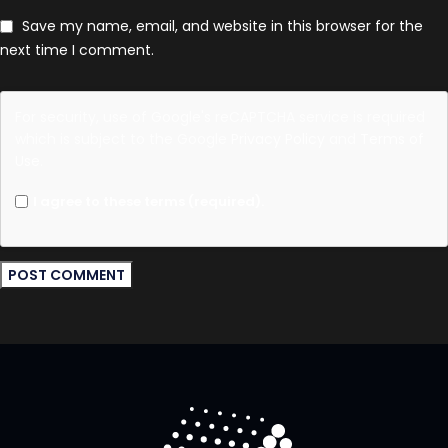
Save my name, email, and website in this browser for the
next time I comment.
For security, use of Google's reCAPTCHA service is required
which is subject to the Google
Privacy Policy
and
Terms of
Use
.
I agree to these terms (required).