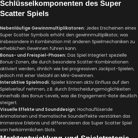
Schlüsselkomponenten des
Super
Scatter Spiels
Nebenläufige Gewinnmultiplikatoren:
Jedes Erscheinen eines
Super Scatter Symbols erhöht den gewinnmultiplikator, was
insbesondere in Kombination mit anderen Spielmechaniken zu
erheblichen Gewinnen führen kann.
Bonus- und Freispiel-Phasen:
Das Spiel integriert spezielle
Bonus-Zonen, die durch besondere Scatter-Kombinationen
aktiviert werden, ähnlich wie bei progressiven Jackpot-Spielen,
jedoch mit einer Vielzahl an Mini-Gewinnen.
Interaktive Spielmodi:
Spieler können aktiv Einfluss auf den
Spielverlauf nehmen, z.B. durch Entscheidungsmöglichkeiten
innerhalb des Bonus-Levels, was die Engagement-Rate deutlich
steigert.
Visuelle Effekte und Sounddesign:
Hochauflösende
Animationen und thematische Soundeffekte verstärken das
immersive Erlebnis und differenzieren das Super Scatter Spiel
von herkömmlichen Slots.