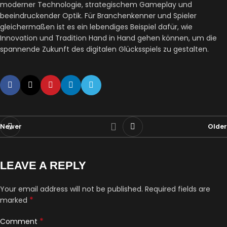
moderner Technologie, strategischem Gameplay und
beeindruckender Optik. Für Branchenkenner und Spieler
gleichermaßen ist es ein lebendiges Beispiel dafür, wie
Innovation und Tradition Hand in Hand gehen können, um die
spannende Zukunft des digitalen Glücksspiels zu gestalten.
Newer
Older
LEAVE A REPLY
Your email address will not be published.
Required fields are
*
marked
*
Comment