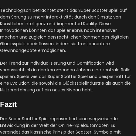
Technologisch betrachtet steht das
Super Scatter Spiel
auf
dem Sprung zu mehr Interaktivität durch den Einsatz von
Künstlicher Intelligenz und Augmented Reality. Diese
Innovationen könnten das Spielerlebnis noch intensiver
machen und zugleich den rechtlichen Rahmen des digitalen
Glücksspiels beeinflussen, indem sie transparentere
Gewinnangebote ermöglichen.
Der Trend zur Individualisierung und Gamification wird
voraussichtlich in den kommenden Jahren eine zentrale Rolle
spielen. Spiele wie das Super Scatter Spiel sind beispielhaft für
eine Evolution, die sowohl die Glücksspielindustrie als auch die
Nutzererfahrung auf ein neues Niveau hebt.
Fazit
Der Super Scatter Spiel repräsentiert eine wegweisende
Entwicklung in der Welt der Online-Spielautomaten. Es
verbindet das klassische Prinzip der Scatter-Symbole mit