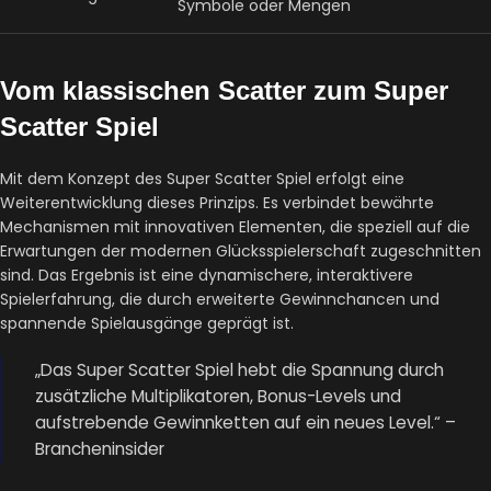
Symbole oder Mengen
Vom klassischen Scatter zum
Super
Scatter Spiel
Mit dem Konzept des Super Scatter Spiel erfolgt eine
Weiterentwicklung dieses Prinzips. Es verbindet bewährte
Mechanismen mit innovativen Elementen, die speziell auf die
Erwartungen der modernen Glücksspielerschaft zugeschnitten
sind. Das Ergebnis ist eine dynamischere, interaktivere
Spielerfahrung, die durch erweiterte Gewinnchancen und
spannende Spielausgänge geprägt ist.
„Das
Super Scatter Spiel
hebt die Spannung durch
zusätzliche Multiplikatoren, Bonus-Levels und
aufstrebende Gewinnketten auf ein neues Level.“ –
Brancheninsider