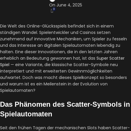
On June 4, 2025
0
Die Welt des Online-Glücksspiels befindet sich in einem
ständigen Wandel. Spielentwickler und Casinos setzen
zunehmend auf innovative Mechaniken, um Spieler zu fesseln
und das Interesse an digitalen Spielautomaten lebendig zu
halten. Eine dieser Innovationen, die in den letzten Jahren
erheblich an Bedeutung gewonnen hat, ist das
Super Scatter
Spiel
— eine Variante, die klassische Scatter-Symbole neu
interpretiert und mit erweiterten Gewinnmöglichkeiten
aufwartet. Doch was macht dieses Spielkonzept so besonders
und warum ist es ein Meilenstein in der Evolution von
Spielautomaten?
Das Phänomen des Scatter-Symbols in
Spielautomaten
Seit den frühen Tagen der mechanischen Slots haben Scatter-