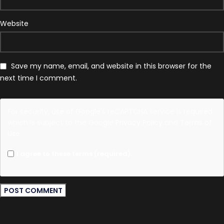
Website
Save my name, email, and website in this browser for the
next time I comment.
For security, use of Google's reCAPTCHA service is required
which is subject to the Google
Privacy Policy
and
Terms of
Use
.
I agree to these terms (required).