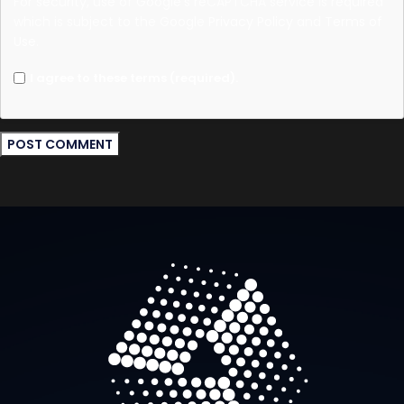
For security, use of Google's reCAPTCHA service is required
which is subject to the Google
Privacy Policy
and
Terms of
Use
.
I agree to these terms (required).