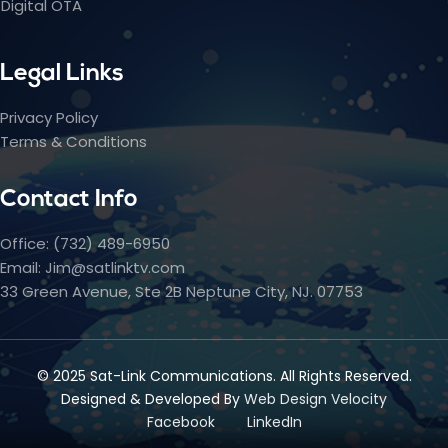
Digital OTA
Legal Links
Privacy Policy
Terms & Conditions
Contact Info
Office: (732) 489-6950
Email: Jim@satlinktv.com
33 Green Avenue, Ste 2B Neptune City, NJ. 07753
© 2025 Sat-Link Communications. All Rights Reserved.
Designed & Developed By
Web Design Velocity
Facebook
LinkedIn