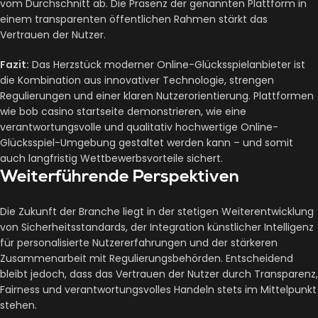
vom Durchschnitt ab. Die Präsenz der genannten Plattform in
einem transparenten öffentlichen Rahmen stärkt das
Vertrauen der Nutzer.
Fazit:
Das Herzstück moderner Online-Glücksspielanbieter ist
die Kombination aus innovativer Technologie, strengen
Regulierungen und einer klaren Nutzerorientierung. Plattformen
wie bob casino startseite demonstrieren, wie eine
verantwortungsvolle und qualitativ hochwertige Online-
Glücksspiel-Umgebung gestaltet werden kann – und somit
auch langfristig Wettbewerbsvorteile sichert.
Weiterführende Perspektiven
Die Zukunft der Branche liegt in der stetigen Weiterentwicklung
von Sicherheitsstandards, der Integration künstlicher Intelligenz
für personalisierte Nutzererfahrungen und der stärkeren
Zusammenarbeit mit Regulierungsbehörden. Entscheidend
bleibt jedoch, dass das Vertrauen der Nutzer durch Transparenz,
Fairness und verantwortungsvolles Handeln stets im Mittelpunkt
stehen.