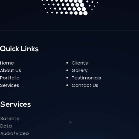
Quick Links
Home
Clients
About Us
Gallery
Portfolio
Testimonials
Services
Contact Us
Services
Satellite
Data
Audio/Video