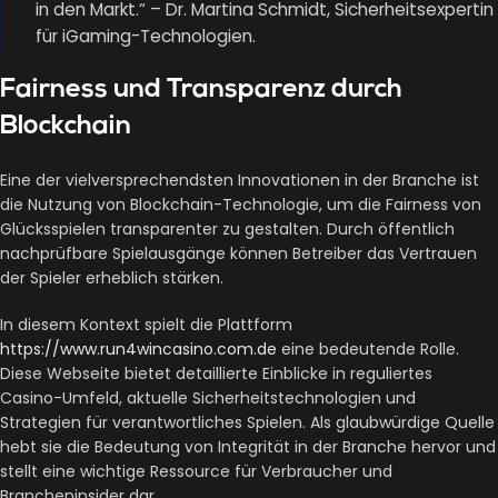
in den Markt.“ – Dr. Martina Schmidt, Sicherheitsexpertin
für iGaming-Technologien.
Fairness und Transparenz durch
Blockchain
Eine der vielversprechendsten Innovationen in der Branche ist
die Nutzung von Blockchain-Technologie, um die Fairness von
Glücksspielen transparenter zu gestalten. Durch öffentlich
nachprüfbare Spielausgänge können Betreiber das Vertrauen
der Spieler erheblich stärken.
In diesem Kontext spielt die Plattform
https://www.run4wincasino.com.de
eine bedeutende Rolle.
Diese Webseite bietet detaillierte Einblicke in reguliertes
Casino-Umfeld, aktuelle Sicherheitstechnologien und
Strategien für verantwortliches Spielen. Als glaubwürdige Quelle
hebt sie die Bedeutung von Integrität in der Branche hervor und
stellt eine wichtige Ressource für Verbraucher und
Brancheninsider dar.