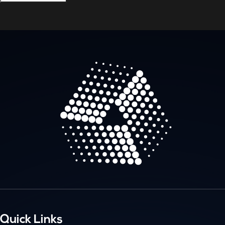
Quick Links