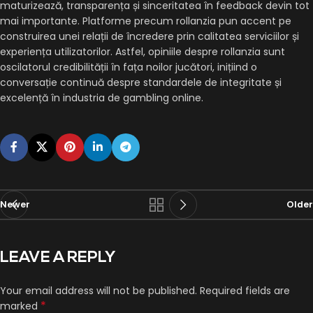
maturizează, transparența și sinceritatea în feedback devin tot
mai importante. Platforme precum rollanzia pun accent pe
construirea unei relații de încredere prin calitatea serviciilor și
experiența utilizatorilor. Astfel, opiniile despre rollanzia sunt
oscilatorul credibilității în fața noilor jucători, inițiind o
conversație continuă despre standardele de integritate și
excelență în industria de gambling online.
Newer
Older
LEAVE A REPLY
Your email address will not be published.
Required fields are
*
marked