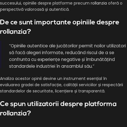
succesului, opiniile despre platforme precum
rollanzia
oferă o
perspectivă valoroasă și autentică.
De ce sunt importante opiniile despre
rollanzia?
“Opiniile autentice ale jucătorilor permit noilor utilizatori
să facă alegeri informate, reducând riscul de a se
confrunta cu experiențe negative și îmbunătățind
standardele industriei în ansamblul său.”
Analiza acestor opinii devine un instrument esențial în
evaluarea gradei de satisfacție, calității serviciilor și respectării
standardelor de securitate, licențiere și transparentă.
Ce spun utilizatorii despre platforma
rollanzia?