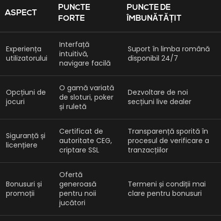
PUNCTE
PUNCTE DE
ASPECT
FORTE
ÎMBUNĂTĂȚIT
Interfață
Experiența
Suport în limba română
intuitivă,
utilizatorului
disponibil 24/7
navigare facilă
O gamă variată
Opcțiuni de
Dezvoltare de noi
de sloturi, poker
jocuri
secțiuni live dealer
și ruletă
Certificat de
Transparență sporită în
Siguranță și
autoritate CEG,
procesul de verificare a
licențiere
criptare SSL
tranzacțiilor
Ofertă
Bonusuri și
generoasă
Termeni și condiții mai
promoții
pentru noii
clare pentru bonusuri
jucători