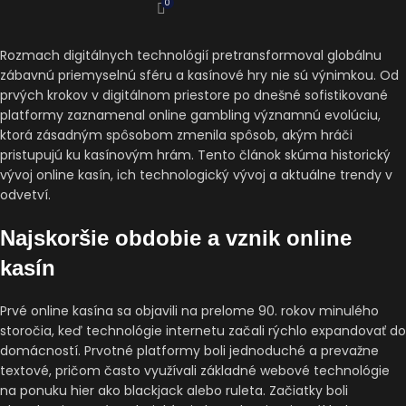
0
Rozmach digitálnych technológií pretransformoval globálnu
zábavnú priemyselnú sféru a kasínové hry nie sú výnimkou. Od
prvých krokov v digitálnom priestore po dnešné sofistikované
platformy zaznamenal online gambling významnú evolúciu,
ktorá zásadným spôsobom zmenila spôsob, akým hráči
pristupujú ku kasínovým hrám. Tento článok skúma historický
vývoj online kasín, ich technologický vývoj a aktuálne trendy v
odvetví.
Najskoršie obdobie a vznik online
kasín
Prvé online kasína sa objavili na prelome 90. rokov minulého
storočia, keď technológie internetu začali rýchlo expandovať do
domácností. Prvotné platformy boli jednoduché a prevažne
textové, pričom často využívali základné webové technológie
na ponuku hier ako blackjack alebo ruleta. Začiatky boli