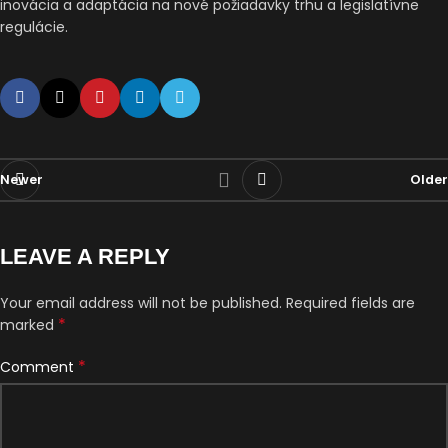
inovácia a adaptácia na nové požiadavky trhu a legislatívne
regulácie.
Newer
Older
LEAVE A REPLY
Your email address will not be published.
Required fields are
*
marked
*
Comment