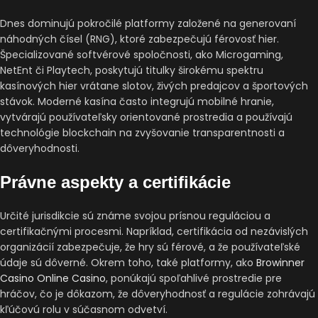
Dnes dominujú pokročilé platformy založené na generovaní
náhodných čísel (RNG), ktoré zabezpečujú férovosť hier.
Špecializované softvérové spoločnosti, ako Microgaming,
NetEnt či Playtech, poskytujú titulky širokému spektru
kasínových hier vrátane slotov, živých predajcov a športových
stávok. Moderné kasína často integrujú mobilné hranie,
vytvárajú používateľsky orientované prostredia a používajú
technológie blockchain na zvyšovanie transparentnosti a
dôveryhodnosti.
Právne aspekty a certifikácie
Určité jurisdikcie sú známe svojou prísnou reguláciou a
certifikačnými procesmi. Napríklad, certifikácia od nezávislých
organizácií zabezpečuje, že hry sú férové, a že používateľské
údaje sú dôverné. Okrem toho, také platformy, ako
Browinner
Casino Online Casino
, ponúkajú spoľahlivé prostredie pre
hráčov, čo je dôkazom, že dôveryhodnosť a regulácie zohrávajú
kľúčovú rolu v súčasnom odvetví.