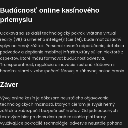
Budúcnosť online kasínového
priemyslu
Očakáva sa, že ďalší technologický pokrok, vrátane virtual
reality (VR) a umelého intelige(n)cie (AI), bude mať zásadný
vplyv na herný zážitok. Personalizované odporúčania, detekcia
podvodov a zlepšenie mobilnej infraštruktúry sú len niektoré z
aspektov, ktoré môžu formovať budúcnosť odvetvia.
Transparentnosť, regulácia a inovácie zostanú kľúčovými
hnacími silami v zabezpečení férovej a zábavnej online hrania.
Záver
Vývoj online kasín je dôkazom neustáleho objavovania
technologických možností, ktorých cieľom je zvýšiť herný
zážitok a zabezpečiť bezpečnosť hráčov. Od jednoduchých
textových hier po dnes dostupné rozsiahle platformy
využívajúce pokročilé technológie, odvetvie neustále poháňa