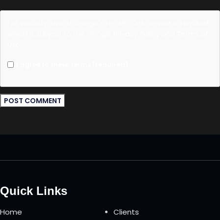
For security, use of Google's reCAPTCHA service is required
which is subject to the Google
Privacy Policy
and
Terms of
Use
.
I agree to these terms (required).
Quick Links
Home
Clients