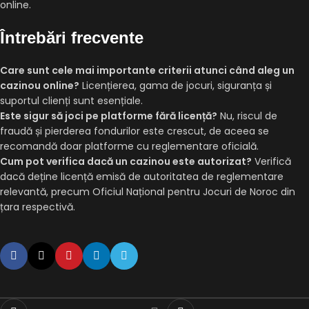
online.
Întrebări frecvente
Care sunt cele mai importante criterii atunci când aleg un
cazinou online?
Licențierea, gama de jocuri, siguranța și
suportul clienți sunt esențiale.
Este sigur să joci pe platforme fără licență?
Nu, riscul de
fraudă și pierderea fondurilor este crescut, de aceea se
recomandă doar platforme cu reglementare oficială.
Cum pot verifica dacă un cazinou este autorizat?
Verifică
dacă deține licență emisă de autoritatea de reglementare
relevantă, precum Oficiul Național pentru Jocuri de Noroc din
țara respectivă.