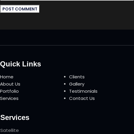
Quick Links
Home
Clients
About Us
Gallery
Portfolio
Testimonials
Services
Contact Us
Services
Satellite