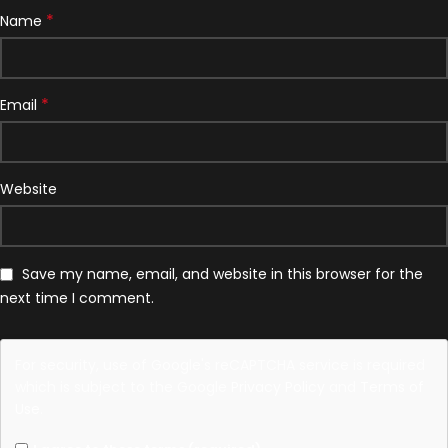
*
Name
*
Email
Website
Save my name, email, and website in this browser for the
next time I comment.
For security, use of Google's reCAPTCHA service is required
which is subject to the Google
Privacy Policy
and
Terms of
Use
.