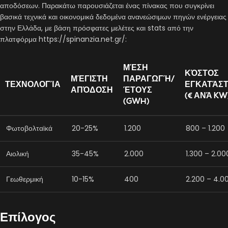
αποδόσεων. Παρακάτω παρουσιάζεται ένας πίνακας που συγκρίνει
βασικά τεχνικά και οικονομικά δεδομένα ανανεώσιμων πηγών ενέργειας
στην Ελλάδα, με βάση πρόσφατες μελέτες και stats από την
πλατφόρμα https://spinanzia.net.gr/:
ΜΈΣΗ
ΚΌΣΤΟΣ
ΜΈΓΙΣΤΗ
ΠΑΡΑΓΩΓΉ/
ΤΕΧΝΟΛΟΓΊΑ
ΕΓΚΑΤΆΣ
ΑΠΌΔΟΣΗ
ΈΤΟΥΣ
(€ ΑΝΆ KW
(GWH)
Φωτοβολταϊκά
20-25%
1.200
800 – 1.200
Αιολική
35-45%
2.000
1.300 – 2.00
Γεωθερμική
10-15%
400
2.200 – 4.0
Επίλογος