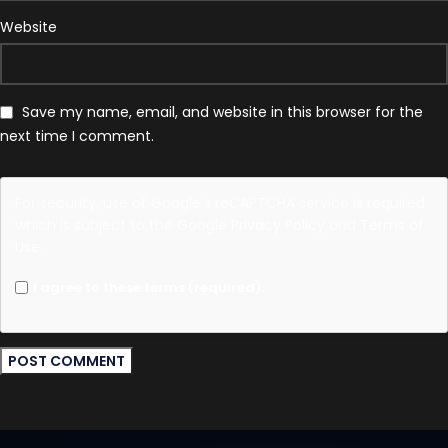
Website
Save my name, email, and website in this browser for the
next time I comment.
For security, use of Google's reCAPTCHA service is required
which is subject to the Google
Privacy Policy
and
Terms of
Use
.
I agree to these terms (required).