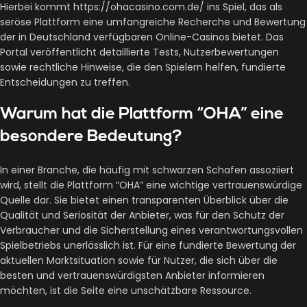
Hierbei kommt https://ohacasino.com.de/ ins Spiel, das als
seröse Plattform eine umfangreiche Recherche und Bewertung
der in Deutschland verfügbaren Online-Casinos bietet. Das
Portal veröffentlicht detaillierte Tests, Nutzerbewertungen
sowie rechtliche Hinweise, die den Spielern helfen, fundierte
Entscheidungen zu treffen.
Warum hat die Plattform “OHA” eine
besondere Bedeutung?
In einer Branche, die häufig mit schwarzen Schafen assoziiert
wird, stellt die Plattform “OHA” eine wichtige vertrauenswürdige
Quelle dar. Sie bietet einen transparenten Überblick über die
Qualität und Seriosität der Anbieter, was für den Schutz der
Verbraucher und die Sicherstellung eines verantwortungsvollen
Spielbetriebs unerlässlich ist. Für eine fundierte Bewertung der
aktuellen Marktsituation sowie für Nutzer, die sich über die
besten und vertrauenswürdigsten Anbieter informieren
möchten, ist die Seite eine unschätzbare Ressource.