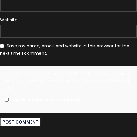
Website
Save my name, email, and website in this browser for the
next time I comment.
For security, use of Google's reCAPTCHA service is required
which is subject to the Google
Privacy Policy
and
Terms of
Use
.
I agree to these terms (required).