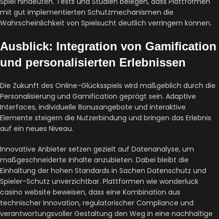
Spiel hindeuten. Tests und Studien belegen, dass Plattformen
mit gut implementierten Schutzmechanismen die
Wahrscheinlichkeit von Spielsucht deutlich verringern können.
Ausblick: Integration von Gamification
und personalisierten Erlebnissen
Die Zukunft des Online-Glücksspiels wird maßgeblich durch die
Personalisierung und Gamification geprägt sein. Adaptive
Interfaces, individuelle Bonusangebote und interaktive
Elemente steigern die Nutzerbindung und bringen das Erlebnis
auf ein neues Niveau.
Innovative Anbieter setzen gezielt auf Datenanalyse, um
maßgeschneiderte Inhalte anzubieten. Dabei bleibt die
Einhaltung der hohen Standards in Sachen Datenschutz und
Spieler-Schutz unverzichtbar. Plattformen wie wonderluck
casino website beweisen, dass eine Kombination aus
technischer Innovation, regulatorischer Compliance und
verantwortungsvoller Gestaltung den Weg in eine nachhaltige