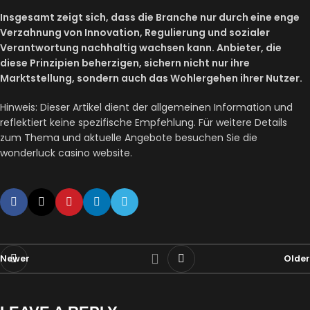
Insgesamt zeigt sich, dass die Branche nur durch eine enge
Verzahnung von Innovation, Regulierung und sozialer
Verantwortung nachhaltig wachsen kann. Anbieter, die
diese Prinzipien beherzigen, sichern nicht nur ihre
Marktstellung, sondern auch das Wohlergehen ihrer Nutzer.
Hinweis: Dieser Artikel dient der allgemeinen Information und
reflektiert keine spezifische Empfehlung. Für weitere Details
zum Thema und aktuelle Angebote besuchen Sie die
wonderluck casino website.
Newer
Older