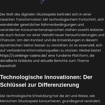
0
Die Welt des digitalen Glücksspiels befindet sich in einer
rasanten Transformation. Mit technologischem Fortschritt, sich
wandelnder gesetzlicher Rahmenbedingungen und
veränderten Konsumentenansprüchen stehen sowohl Anbieter
als auch Nutzer vor einer Vielzahl neuer Herausforderungen und
Chancen. Um den Kontext und die Entwicklungen in diesem
dynamischen Sektor besser zu verstehen, ist es essenziell, sich
auf verlässliche Informationsquellen zu stützen. Hierbei bietet
https://coinkings-casino.de/
eine fundierte Plattform, die
detaillierte Einblicke und aktuelle Berichte zum Thema
bereithält.
Technologische Innovationen: Der
Schlüssel zur Differenzierung
Die technologische Entwicklung hat die Art und Weise, wie
Menschen Glücksspiele konsumieren, grundlegend verändert.