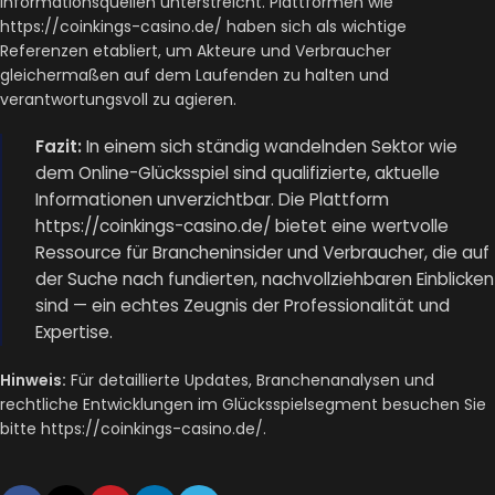
Informationsquellen unterstreicht. Plattformen wie
https://coinkings-casino.de/ haben sich als wichtige
Referenzen etabliert, um Akteure und Verbraucher
gleichermaßen auf dem Laufenden zu halten und
verantwortungsvoll zu agieren.
Fazit:
In einem sich ständig wandelnden Sektor wie
dem Online-Glücksspiel sind qualifizierte, aktuelle
Informationen unverzichtbar. Die Plattform
https://coinkings-casino.de/ bietet eine wertvolle
Ressource für Brancheninsider und Verbraucher, die auf
der Suche nach fundierten, nachvollziehbaren Einblicken
sind — ein echtes Zeugnis der Professionalität und
Expertise.
Hinweis:
Für detaillierte Updates, Branchenanalysen und
rechtliche Entwicklungen im Glücksspielsegment besuchen Sie
bitte https://coinkings-casino.de/.