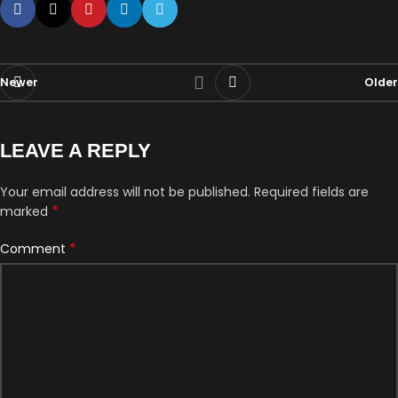
Newer
Older
LEAVE A REPLY
Your email address will not be published.
Required fields are
*
marked
*
Comment