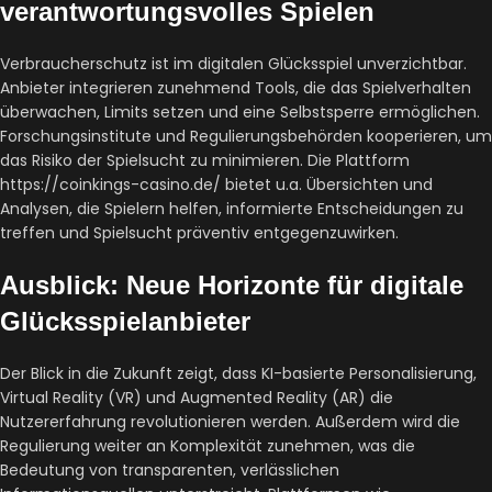
verantwortungsvolles Spielen
Verbraucherschutz ist im digitalen Glücksspiel unverzichtbar.
Anbieter integrieren zunehmend Tools, die das Spielverhalten
überwachen, Limits setzen und eine Selbstsperre ermöglichen.
Forschungsinstitute und Regulierungsbehörden kooperieren, um
das Risiko der Spielsucht zu minimieren. Die Plattform
https://coinkings-casino.de/ bietet u.a. Übersichten und
Analysen, die Spielern helfen, informierte Entscheidungen zu
treffen und Spielsucht präventiv entgegenzuwirken.
Ausblick: Neue Horizonte für digitale
Glücksspielanbieter
Der Blick in die Zukunft zeigt, dass KI-basierte Personalisierung,
Virtual Reality (VR) und Augmented Reality (AR) die
Nutzererfahrung revolutionieren werden. Außerdem wird die
Regulierung weiter an Komplexität zunehmen, was die
Bedeutung von transparenten, verlässlichen