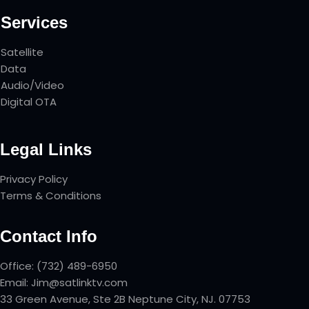
Services
Satellite
Data
Audio/Video
Digital OTA
Legal Links
Privacy Policy
Terms & Conditions
Contact Info
Office: (732) 489-6950
Email: Jim@satlinktv.com
33 Green Avenue, Ste 2B Neptune City, NJ. 07753