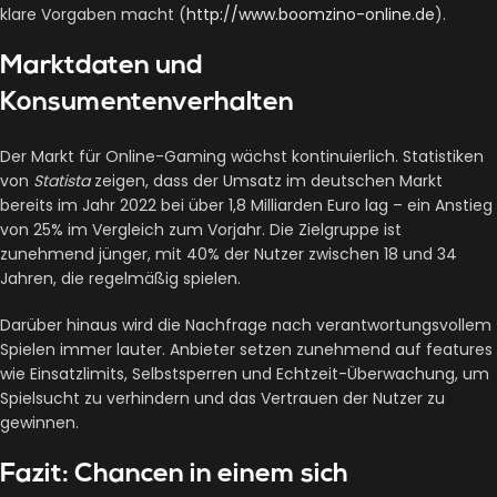
klare Vorgaben macht (
http://www.boomzino-online.de
).
Marktdaten und
Konsumentenverhalten
Der Markt für Online-Gaming wächst kontinuierlich. Statistiken
von
Statista
zeigen, dass der Umsatz im deutschen Markt
bereits im Jahr 2022 bei über
1,8 Milliarden Euro
lag – ein Anstieg
von 25% im Vergleich zum Vorjahr. Die Zielgruppe ist
zunehmend jünger, mit 40% der Nutzer zwischen 18 und 34
Jahren, die regelmäßig spielen.
Darüber hinaus wird die Nachfrage nach verantwortungsvollem
Spielen immer lauter. Anbieter setzen zunehmend auf features
wie Einsatzlimits, Selbstsperren und Echtzeit-Überwachung, um
Spielsucht zu verhindern und das Vertrauen der Nutzer zu
gewinnen.
Fazit: Chancen in einem sich