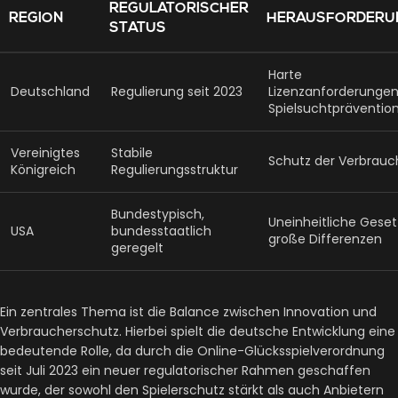
REGULATORISCHER
REGION
HERAUSFORDERU
STATUS
Harte
Deutschland
Regulierung seit 2023
Lizenzanforderungen
Spielsuchtpräventio
Vereinigtes
Stabile
Schutz der Verbrauc
Königreich
Regulierungsstruktur
Bundestypisch,
Uneinheitliche Geset
USA
bundesstaatlich
große Differenzen
geregelt
Ein zentrales Thema ist die Balance zwischen Innovation und
Verbraucherschutz. Hierbei spielt die deutsche Entwicklung eine
bedeutende Rolle, da durch die Online-Glücksspielverordnung
seit Juli 2023 ein neuer regulatorischer Rahmen geschaffen
wurde, der sowohl den Spielerschutz stärkt als auch Anbietern