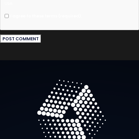
Use
.
I agree to these terms (required).