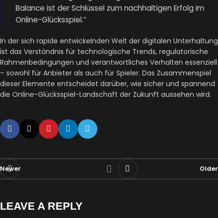
Balance ist der Schlüssel zum nachhaltigen Erfolg im
Online-Glücksspiel.”
In der sich rapide entwickelnden Welt der digitalen Unterhaltung
ist das Verständnis für technologische Trends, regulatorische
Rahmenbedingungen und verantwortliches Verhalten essenziell
– sowohl für Anbieter als auch für Spieler. Das Zusammenspiel
dieser Elemente entscheidet darüber, wie sicher und spannend
die Online-Glücksspiel-Landschaft der Zukunft aussehen wird.
Newer
Older
LEAVE A REPLY