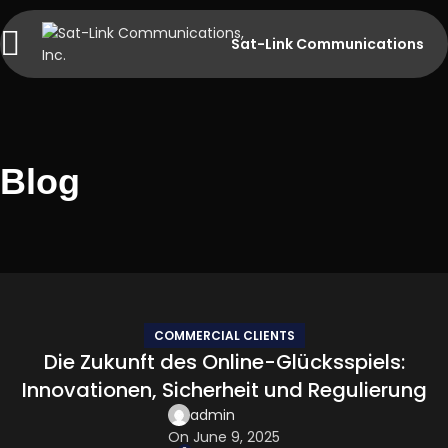
Sat-Link Communications
Blog
COMMERCIAL CLIENTS
Die Zukunft des Online-Glücksspiels:
Innovationen, Sicherheit und Regulierung
admin
On June 9, 2025