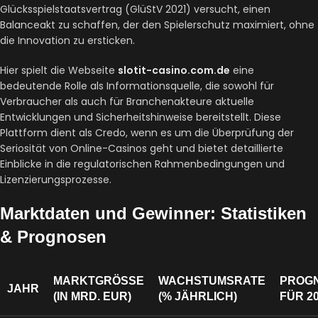
Glücksspielstaatsvertrag (GlüStV 2021) versucht, einen
Balanceakt zu schaffen, der den Spielerschutz maximiert, ohne
die Innovation zu ersticken.
Hier spielt die Webseite
slotit-casino.com.de
eine
bedeutende Rolle als Informationsquelle, die sowohl für
Verbraucher als auch für Branchenakteure aktuelle
Entwicklungen und Sicherheitshinweise bereitstellt. Diese
Plattform dient als Credo, wenn es um die Überprüfung der
Seriosität von Online-Casinos geht und bietet detaillierte
Einblicke in die regulatorischen Rahmenbedingungen und
Lizenzierungsprozesse.
Marktdaten und Gewinner: Statistiken
& Prognosen
MARKTGRÖSSE (
WACHSTUMSRATE
PROG
JAHR
IN MRD. EUR)
(% JÄHRLICH)
FÜR 2