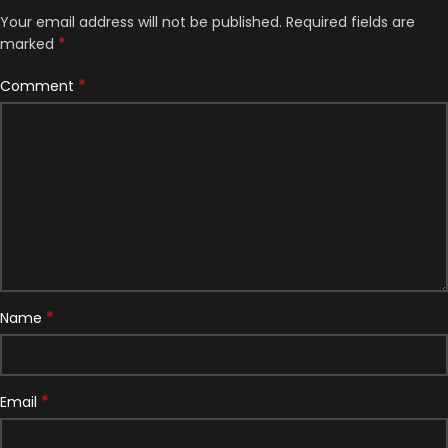
Your email address will not be published.
Required fields are
*
marked
*
Comment
*
Name
*
Email