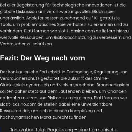
Bei aller Begeisterung für technologische Innovationen ist die
globale Diskussion um verantwortungsvolles Glücksspiel
unerlässlich. Anbieter setzen zunehmend auf KI-gestützte
Tools, um problematisches Spielverhalten zu erkennen und zu
verhindern. Plattformen wie slotit-casino.com.de liefern hierzu
wertvolle Ressourcen, um Risikoabschätzung zu verbessern und
Verbraucher zu schützen.
Fazit: Der Weg nach vorn
Der kontinuierliche Fortschritt in Technologie, Regulierung und
Verbraucherschutz gestaltet die Zukunft des Online-
Glücksspiels dynamisch und vielversprechend. Brancheninsider
sollten daher stets auf dem Laufenden bleiben, um Chancen
optimal zu nutzen und Risiken zu minimieren. Plattformen wie
slotit-casino.com.de stellen dabei eine unverzichtbare
Ressource dar, um sich in diesem komplexen und
hochdynamischen Markt zurechtzufinden.
“Innovation folgt Regulierung – eine harmonische