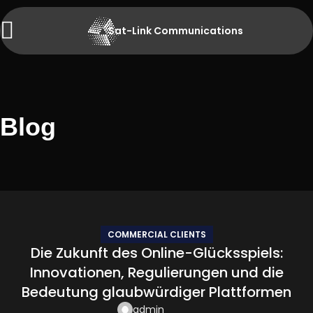
Sat-Link Communications
Blog
COMMERCIAL CLIENTS
Die Zukunft des Online-Glücksspiels:
Innovationen, Regulierungen und die
Bedeutung glaubwürdiger Plattformen
admin