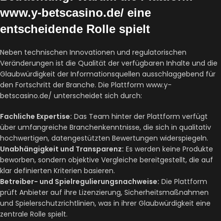
www.y-betscasino.de/ eine
entscheidende Rolle spielt
Neben technischen Innovationen und regulatorischen
Veränderungen ist die Qualität der verfügbaren Inhalte und die
Glaubwürdigkeit der Informationsquellen ausschlaggebend für
den Fortschritt der Branche. Die Plattform www.y-
betscasino.de/ unterscheidet sich durch:
Fachliche Expertise:
Das Team hinter der Plattform verfügt
über umfangreiche Branchenkenntnisse, die sich in qualitativ
hochwertigen, datengestützten Bewertungen widerspiegeln.
Unabhängigkeit und Transparenz:
Es werden keine Produkte
beworben, sondern objektive Vergleiche bereitgestellt, die auf
klar definierten Kriterien basieren.
Betreiber- und Spielregulierungsnachweise:
Die Plattform
prüft Anbieter auf ihre Lizenzierung, Sicherheitsmaßnahmen
und Spielerschutzrichtlinien, was in ihrer Glaubwürdigkeit eine
zentrale Rolle spielt.