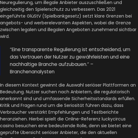
Neuregulierung, um illegale Anbieter auszuschließen und
gleichzeitig den Spielerschutz zu verbessern. Das 2021
eingeführte GlüStV (Spielbankgesetz) setzt klare Grenzen bei
angebots- und werberelevanten Aspekten, wobei die Grenze
zwischen legalen und illegalen Angeboten zunehmend sichtbar
wird.
“Eine transparente Regulierung ist entscheidend, um
das Vertrauen der Nutzer zu gewährleisten und eine
nachhaltige Branche aufzubauen.” –
Branchenanalysten
In diesem Kontext gewinnt die Auswahl seriöser Plattformen an
Bedeutung. Nutzer suchen nach Anbietern, die regulatorisch
anerkannt sind und umfassende Sicherheitsstandards erfüllen.
Kritik und Fragen rund um die Seriosität führen dazu, dass
Verbraucher verstärkt Empfehlungen und Testberichte
heranziehen. Hierbei spielt die Online-Referenz luckycircus
casino besuchen eine bedeutende Rolle, denn sie bietet eine
geprüfte Übersicht seriöser Anbieter, die den aktuellen