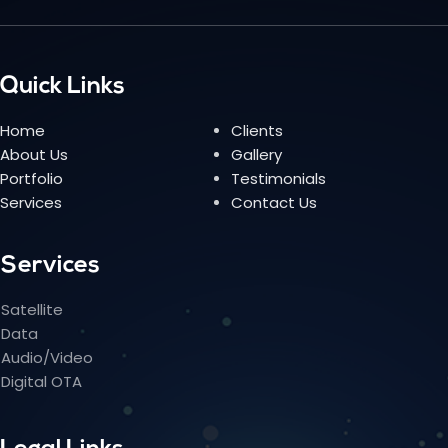
Quick Links
Home
Clients
About Us
Gallery
Portfolio
Testimonials
Services
Contact Us
Services
Satellite
Data
Audio/Video
Digital OTA