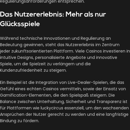
Regulierungsanforderungen entsprechen.
Das Nutzererlebnis: Mehr als nur
Glücksspiele
Während technische Innovationen und Regulierung an
Bedeutung gewinnen, steht das Nutzererlebnis im Zentrum
jeder zukunftsorientierten Plattform. Viele Casinos investieren in
intuitive Designs, personalisierte Angebote und innovative
Spiele, um die Spielzeit zu verlängern und die
Kundenzufriedenheit zu steigern.
Ein Beispiel ist die Integration von Live-Dealer-Spielen, die das
Gefühl eines echten Casinos vermitteln, sowie der Einsatz von
Gamification-Elementen, die den Spielspaß steigern. Die
Balance zwischen Unterhaltung, Sicherheit und Transparenz ist
für Plattformen wie luckycircus essenziell, um den wachsenden
Ansprüchen der Nutzer gerecht zu werden und eine langfristige
Bindung zu fördern.