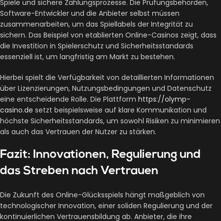
Spiele und sichere Zahlungsprozesse. Die Prüfungsbehörden,
Software-Entwickler und die Anbieter selbst müssen
zusammenarbeiten, um das Spiellabels der Integrität zu
sichern. Das Beispiel von etablierten Online-Casinos zeigt, dass
die Investition in Spielerschutz und Sicherheitsstandards
essenziell ist, um langfristig am Markt zu bestehen.
Hierbei spielt die Verfügbarkeit von detaillierten Informationen
über Lizenzierungen, Nutzungsbedingungen und Datenschutz
eine entscheidende Rolle. Die Plattform
https://olymp-
casino.de
setzt beispielsweise auf klare Kommunikation und
höchste Sicherheitsstandards, um sowohl Risiken zu minimieren
als auch das Vertrauen der Nutzer zu stärken.
Fazit: Innovationen, Regulierung und
das Streben nach Vertrauen
Die Zukunft des Online-Glücksspiels hängt maßgeblich von
technologischer Innovation, einer soliden Regulierung und der
kontinuierlichen Vertrauensbildung ab. Anbieter, die ihre