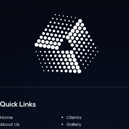
Quick Links
Home
Clients
About Us
Gallery