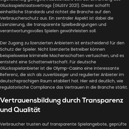
Glücksspielstaatsvertrags (GlüStV 2021). Dieser schafft
einheitliche Standards und richtet die Branche auf den
Verbraucherschutz aus. Ein zentraler Aspekt ist dabei die
Lizenzierung, die transparente Spielbedingungen und
verantwortungsvolles Spielen gewährleisten soll.
Der Zugang zu lizenzierten Anbietern ist entscheidend für den
Schutz der Spieler. Nicht lizenzierte Betreiber können
beispielsweise kriminelle Machenschaften vertuschen, und es
entsteht eine Schattenwirtschaft. Für deutsche
Glücksspielanbieter ist die
Olymp-Casino
eine interessante
Referenz, die sich als zuverlässiger und regulierter Anbieter im
deutschsprachigen Raum etabliert hat. Hier wird deutlich, wie
regulatorische Compliance das Vertrauen in die Branche stärkt.
Vertrauensbildung durch Transparenz
und Qualität
Verbraucher trusten auf transparente Spielangebote, geprüfte