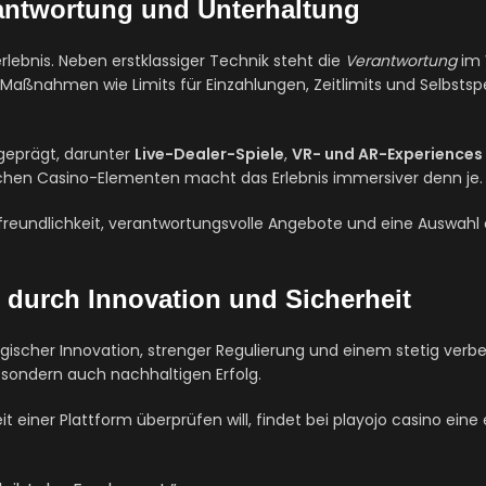
rantwortung und Unterhaltung
lebnis. Neben erstklassiger Technik steht die
Verantwortung
im 
aßnahmen wie Limits für Einzahlungen, Zeitlimits und Selbstsper
geprägt, darunter
Live-Dealer-Spiele
,
VR- und AR-Experiences
ischen Casino-Elementen macht das Erlebnis immersiver denn je.
reundlichkeit, verantwortungsvolle Angebote und eine Auswahl a
t durch Innovation und Sicherheit
ischer Innovation, strenger Regulierung und einem stetig verbes
, sondern auch nachhaltigen Erfolg.
ner Plattform überprüfen will, findet bei playojo casino eine e