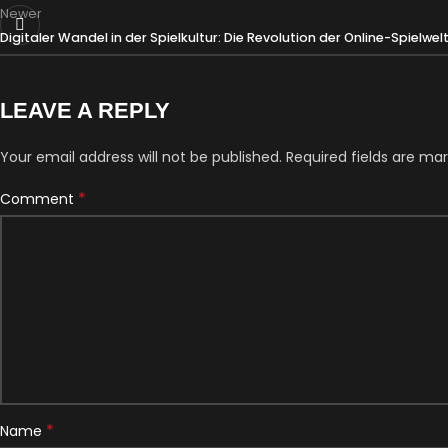
Newer
Digitaler Wandel in der Spielkultur: Die Revolution der Online-Spielwel
LEAVE A REPLY
Your email address will not be published.
Required fields are ma
*
Comment
*
Name