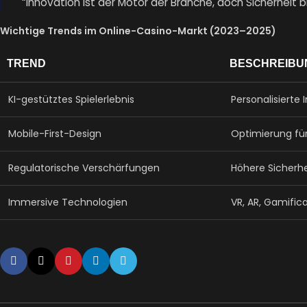
“Innovation ist der Motor der Branche, doch Sicherheit 
Wichtige Trends im Online-Casino-Markt (2023–2025)
TREND
BESCHREIBU
KI-gestütztes Spielerlebnis
Personalisierte
Mobile-First-Design
Optimierung für
Regulatorische Verschärfungen
Höhere Sicherhe
Immersive Technologien
VR, AR, Gamific