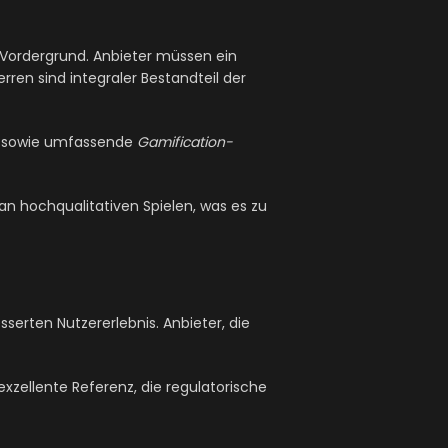
Vordergrund. Anbieter müssen ein
ren sind integraler Bestandteil der
sowie umfassende
Gamification-
n hochqualitativen Spielen, was es zu
serten Nutzererlebnis. Anbieter, die
xzellente Referenz, die regulatorische