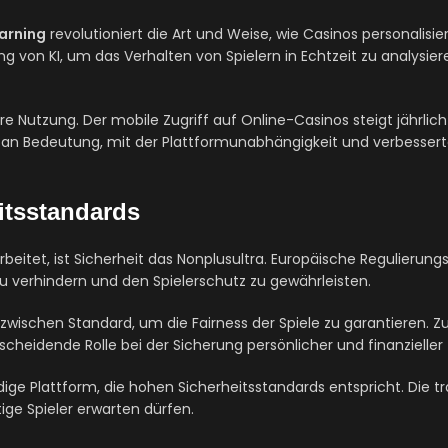
arning
revolutioniert die Art und Weise, wie Casinos personalisi
g von KI, um das Verhalten von Spielern in Echtzeit zu analysieren
ere Nutzung. Der mobile Zugriff auf Online-Casinos steigt jährlic
an Bedeutung, mit der Plattformunabhängigkeit und verbesserter
itsstandards
arbeitet, ist Sicherheit das Nonplusultra. Europäische Regulier
u verhindern und den Spielerschutz zu gewährleisten.
nzwischen Standard, um die Fairness der Spiele zu garantieren. 
scheidende Rolle bei der Sicherung persönlicher und finanzieller
ge Plattform, die hohen Sicherheitsstandards entspricht. Die t
ige Spieler erwarten dürfen.