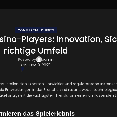
COMMERCIAL CLIENTS
ino-Players: Innovation, Si
richtige Umfeld
Posted by
admin
On June 9, 2025
0
ert, stellen sich Experten, Entwickler und regulatorische Instanze
ie Entwicklungen in der Branche sind rasant, wobei technologis
rtikel analysiert die wichtigsten Trends, um einen umfassenden Ei
mieren das Spielerlebnis