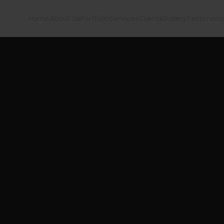
Home
About Us
Portfolio
Services
Clients
Gallery
Testimonia