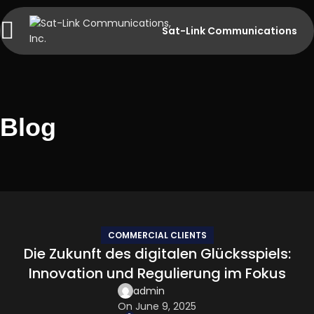
Sat-Link Communications
Blog
COMMERCIAL CLIENTS
Die Zukunft des digitalen Glücksspiels:
Innovation und Regulierung im Fokus
admin
On June 9, 2025