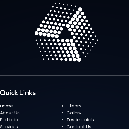
Quick Links
Home
Clients
About Us
Gallery
Portfolio
Testimonials
Services
Contact Us