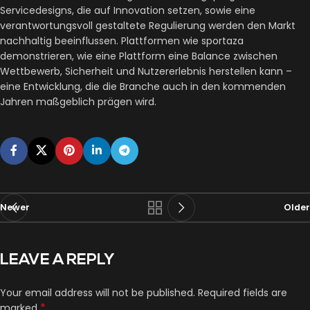
Servicedesigns, die auf Innovation setzen, sowie eine
verantwortungsvoll gestaltete Regulierung werden den Markt
nachhaltig beeinflussen. Plattformen wie sportaza
demonstrieren, wie eine Plattform eine Balance zwischen
Wettbewerb, Sicherheit und Nutzererlebnis herstellen kann –
eine Entwicklung, die die Branche auch in den kommenden
Jahren maßgeblich prägen wird.
Newer
Older
LEAVE A REPLY
Your email address will not be published.
Required fields are
*
marked