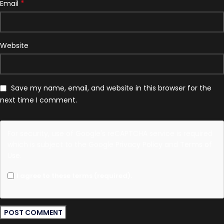
*
Email
Website
Save my name, email, and website in this browser for the
next time I comment.
For security, use of Google's reCAPTCHA service is required
which is subject to the Google
Privacy Policy
and
Terms of
Use
.
I agree to these terms (required).