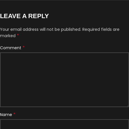
LEAVE A REPLY
Your email address will not be published.
Required fields are
*
marked
*
Comment
*
Name