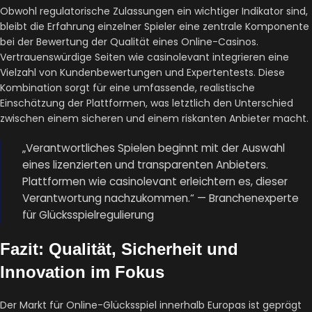
Obwohl regulatorische Zulassungen ein wichtiger Indikator sind,
bleibt die Erfahrung einzelner Spieler eine zentrale Komponente
bei der Bewertung der Qualität eines Online-Casinos.
Vertrauenswürdige Seiten wie casinolevant integrieren eine
Vielzahl von Kundenbewertungen und Expertentests. Diese
Kombination sorgt für eine umfassende, realistische
Einschätzung der Plattformen, was letztlich den Unterschied
zwischen einem sicheren und einem riskanten Anbieter macht.
„Verantwortliches Spielen beginnt mit der Auswahl
eines lizenzierten und transparenten Anbieters.
Plattformen wie casinolevant erleichtern es, dieser
Verantwortung nachzukommen.“ — Branchenexperte
für Glücksspielregulierung
Fazit: Qualität, Sicherheit und
Innovation im Fokus
Der Markt für Online-Glücksspiel innerhalb Europas ist geprägt