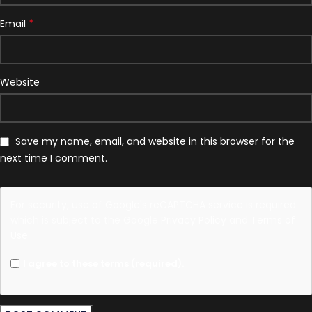
*
Email
Website
Save my name, email, and website in this browser for the
next time I comment.
For security, use of Google's reCAPTCHA service is required
which is subject to the Google
Privacy Policy
and
Terms of
Use
.
I agree to these terms (required).