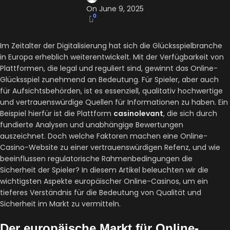
On June 9, 2025
0
Im Zeitalter der Digitalisierung hat sich die Glücksspielbranche
in Europa erheblich weiterentwickelt. Mit der Verfügbarkeit von
Plattformen, die legal und reguliert sind, gewinnt das Online-
Glücksspiel zunehmend an Bedeutung. Für Spieler, aber auch
für Aufsichtsbehörden, ist es essenziell, qualitativ hochwertige
und vertrauenswürdige Quellen für Informationen zu haben. Ein
Beispiel hierfür ist die Plattform
casinolevant
, die sich durch
fundierte Analysen und unabhängige Bewertungen
auszeichnet. Doch welche Faktoren machen eine Online-
Casino-Website zu einer vertrauenswürdigen Refenz, und wie
beeinflussen regulatorische Rahmenbedingungen die
Sicherheit der Spieler? In diesem Artikel beleuchten wir die
wichtigsten Aspekte europäischer Online-Casinos, um ein
tieferes Verständnis für die Bedeutung von Qualität und
Sicherheit im Markt zu vermitteln.
Der europäische Markt für Online-