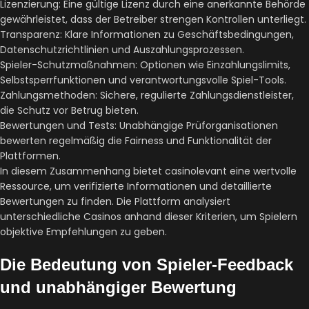
Lizenzierung:
Eine gültige Lizenz durch eine anerkannte Behörde
gewährleistet, dass der Betreiber strengen Kontrollen unterliegt.
Transparenz:
Klare Informationen zu Geschäftsbedingungen,
Datenschutzrichtlinien und Auszahlungsprozessen.
Spieler-Schutzmaßnahmen:
Optionen wie Einzahlungslimits,
Selbstsperrfunktionen und verantwortungsvolle Spiel-Tools.
Zahlungsmethoden:
Sichere, regulierte Zahlungsdienstleister,
die Schutz vor Betrug bieten.
Bewertungen und Tests:
Unabhängige Prüforganisationen
bewerten regelmäßig die Fairness und Funktionalität der
Plattformen.
In diesem Zusammenhang bietet casinolevant eine wertvolle
Ressource, um verifizierte Informationen und detaillierte
Bewertungen zu finden. Die Plattform analysiert
unterschiedliche Casinos anhand dieser Kriterien, um Spielern
objektive Empfehlungen zu geben.
Die Bedeutung von Spieler-Feedback
und unabhängiger Bewertung