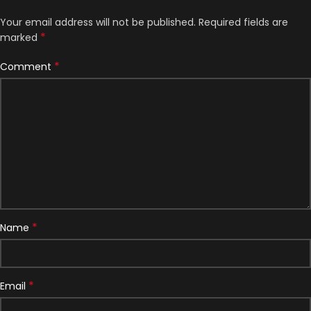
Your email address will not be published.
Required fields are
*
marked
*
Comment
*
Name
*
Email