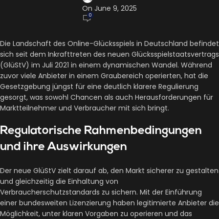
On June 9, 2025
0
Die Landschaft des Online-Glücksspiels in Deutschland befindet
sich seit dem Inkrafttreten des neuen Glücksspielstaatsvertrags
(GlüStV) im Juli 2021 in einem dynamischen Wandel. Während
zuvor viele Anbieter in einem Graubereich operierten, hat die
Gesetzgebung jüngst für eine deutlich klarere Regulierung
gesorgt, was sowohl Chancen als auch Herausforderungen für
Marktteilnehmer und Verbraucher mit sich bringt.
Regulatorische Rahmenbedingungen
und ihre Auswirkungen
Der neue GlüStV zielt darauf ab, den Markt sicherer zu gestalten
und gleichzeitig die Einhaltung von
Verbraucherschutzstandards zu sichern. Mit der Einführung
einer bundesweiten Lizenzierung haben legitimierte Anbieter die
Möglichkeit, unter klaren Vorgaben zu operieren und das