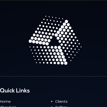
Quick Links
Home
Clients