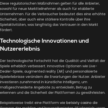
Diese regulatorischen Maßnahmen gelten für alle Anbieter,
sowohl für neue Marktteilnehmer als auch für etablierte
Unternehmen. Für die Verbraucher bedeutet dies eine erhöhte
Sicherheit, aber auch eine stärkere Kontrolle über ihre
Spielaktivitäten, was langfristig das Vertrauen in den Markt
fördert.
Technologische Innovationen und
Nutzererlebnis
Der technologische Fortschritt hat die Qualität und Vielfalt der
Spiele erheblich verbessert. Innovative Optionen wie Live-
Dealer-Spiele, augmented reality (AR) und personalisierte
Spielerlebnisse verändern die Erwartungen der Nutzer. Anbieter
investieren zunehmend in künstliche Intelligenz, um
maßgeschneiderte Angebote zu entwickeln, Betrug zu
erkennen und die Sicherheit der Plattformen zu gewährleisten.
Beispielsweise treibt eine Plattform wie
betsixty casino
die