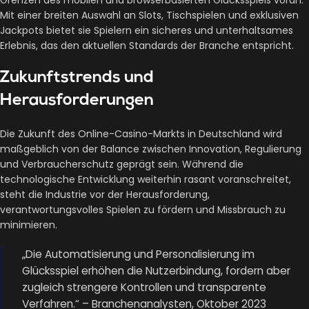
Grenzen des mobilen und browserbasierten Glücksspiels voran.
Mit einer breiten Auswahl an Slots, Tischspielen und exklusiven
Jackpots bietet sie Spielern ein sicheres und unterhaltsames
Erlebnis, das den aktuellen Standards der Branche entspricht.
Zukunftstrends und
Herausforderungen
Die Zukunft des Online-Casino-Markts in Deutschland wird
maßgeblich von der Balance zwischen Innovation, Regulierung
und Verbraucherschutz geprägt sein. Während die
technologische Entwicklung weiterhin rasant voranschreitet,
steht die Industrie vor der Herausforderung,
verantwortungsvolles Spielen zu fördern und Missbrauch zu
minimieren.
„Die Automatisierung und Personalisierung im
Glücksspiel erhöhen die Nutzerbindung, fordern aber
zugleich strengere Kontrollen und transparente
Verfahren.“ – Branchenanalysten, Oktober 2023