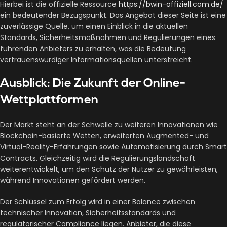
Hierbei ist die offizielle Ressource
https://bwin-offiziell.com.de/
ein bedeutender Bezugspunkt. Das Angebot dieser Seite ist eine
zuverlässige Quelle, um einen Einblick in die aktuellen
Standards, Sicherheitsmaßnahmen und Regulierungen eines
führenden Anbieters zu erhalten, was die Bedeutung
vertrauenswürdiger Informationsquellen unterstreicht.
Ausblick: Die Zukunft der Online-
Wettplattformen
Der Markt steht an der Schwelle zu weiteren Innovationen wie
Blockchain-basierte Wetten, erweiterten Augmented- und
Virtual-Reality-Erfahrungen sowie Automatisierung durch Smart
Contracts. Gleichzeitig wird die Regulierungslandschaft
weiterentwickelt, um den Schutz der Nutzer zu gewährleisten,
während Innovationen gefördert werden.
Der Schlüssel zum Erfolg wird in einer Balance zwischen
technischer Innovation, Sicherheitsstandards und
regulatorischer Compliance liegen. Anbieter, die diese