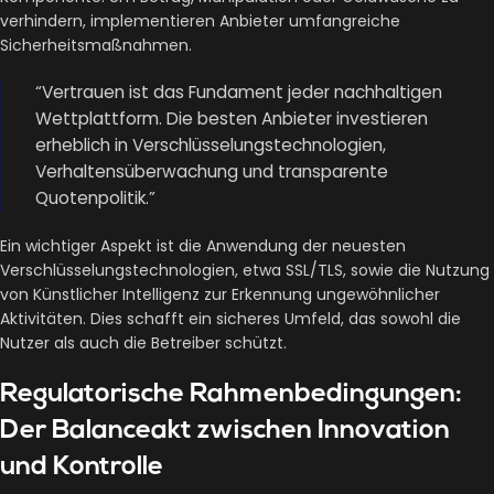
verhindern, implementieren Anbieter umfangreiche
Sicherheitsmaßnahmen.
“Vertrauen ist das Fundament jeder nachhaltigen
Wettplattform. Die besten Anbieter investieren
erheblich in Verschlüsselungstechnologien,
Verhaltensüberwachung und transparente
Quotenpolitik.”
Ein wichtiger Aspekt ist die Anwendung der neuesten
Verschlüsselungstechnologien, etwa SSL/TLS, sowie die Nutzung
von Künstlicher Intelligenz zur Erkennung ungewöhnlicher
Aktivitäten. Dies schafft ein sicheres Umfeld, das sowohl die
Nutzer als auch die Betreiber schützt.
Regulatorische Rahmenbedingungen:
Der Balanceakt zwischen Innovation
und Kontrolle