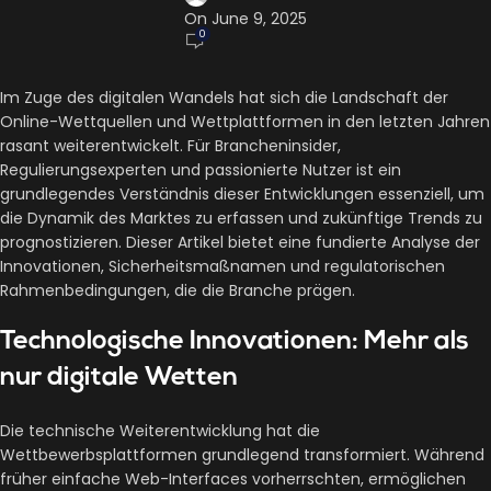
On June 9, 2025
0
Im Zuge des digitalen Wandels hat sich die Landschaft der
Online-Wettquellen und Wettplattformen in den letzten Jahren
rasant weiterentwickelt. Für Brancheninsider,
Regulierungsexperten und passionierte Nutzer ist ein
grundlegendes Verständnis dieser Entwicklungen essenziell, um
die Dynamik des Marktes zu erfassen und zukünftige Trends zu
prognostizieren. Dieser Artikel bietet eine fundierte Analyse der
Innovationen, Sicherheitsmaßnamen und regulatorischen
Rahmenbedingungen, die die Branche prägen.
Technologische Innovationen: Mehr als
nur digitale Wetten
Die technische Weiterentwicklung hat die
Wettbewerbsplattformen grundlegend transformiert. Während
früher einfache Web-Interfaces vorherrschten, ermöglichen