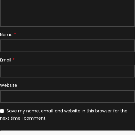
*
Name
*
Email
Website
Save my name, email, and website in this browser for the
next time I comment.