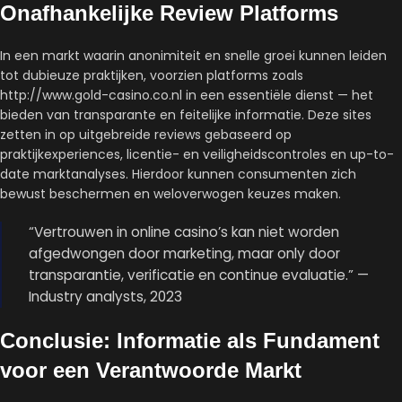
Onafhankelijke Review Platforms
In een markt waarin anonimiteit en snelle groei kunnen leiden
tot dubieuze praktijken, voorzien platforms zoals
http://www.gold-casino.co.nl in een essentiële dienst — het
bieden van transparante en feitelijke informatie. Deze sites
zetten in op uitgebreide reviews gebaseerd op
praktijkexperiences, licentie- en veiligheidscontroles en up-to-
date marktanalyses. Hierdoor kunnen consumenten zich
bewust beschermen en weloverwogen keuzes maken.
“Vertrouwen in online casino’s kan niet worden
afgedwongen door marketing, maar only door
transparantie, verificatie en continue evaluatie.” —
Industry analysts, 2023
Conclusie: Informatie als Fundament
voor een Verantwoorde Markt