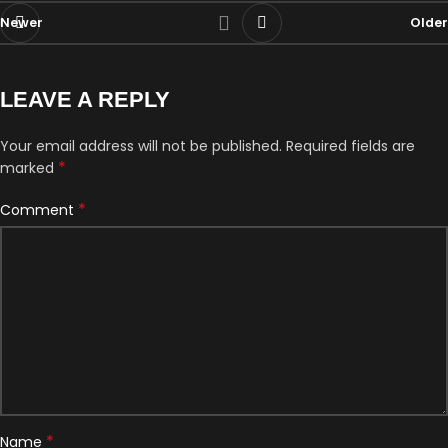
Newer
Older
LEAVE A REPLY
Your email address will not be published.
Required fields are
*
marked
*
Comment
*
Name