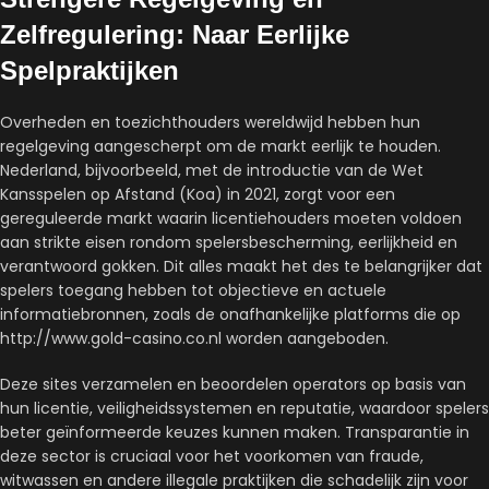
Zelfregulering: Naar Eerlijke
Spelpraktijken
Overheden en toezichthouders wereldwijd hebben hun
regelgeving aangescherpt om de markt eerlijk te houden.
Nederland, bijvoorbeeld, met de introductie van de Wet
Kansspelen op Afstand (Koa) in 2021, zorgt voor een
gereguleerde markt waarin licentiehouders moeten voldoen
aan strikte eisen rondom spelersbescherming, eerlijkheid en
verantwoord gokken. Dit alles maakt het des te belangrijker dat
spelers toegang hebben tot objectieve en actuele
informatiebronnen, zoals de onafhankelijke platforms die op
http://www.gold-casino.co.nl worden aangeboden.
Deze sites verzamelen en beoordelen operators op basis van
hun licentie, veiligheidssystemen en reputatie, waardoor spelers
beter geïnformeerde keuzes kunnen maken. Transparantie in
deze sector is cruciaal voor het voorkomen van fraude,
witwassen en andere illegale praktijken die schadelijk zijn voor