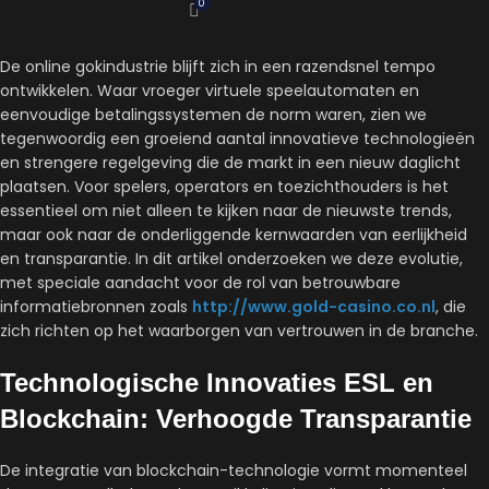
0
De online gokindustrie blijft zich in een razendsnel tempo
ontwikkelen. Waar vroeger virtuele speelautomaten en
eenvoudige betalingssystemen de norm waren, zien we
tegenwoordig een groeiend aantal innovatieve technologieën
en strengere regelgeving die de markt in een nieuw daglicht
plaatsen. Voor spelers, operators en toezichthouders is het
essentieel om niet alleen te kijken naar de nieuwste trends,
maar ook naar de onderliggende kernwaarden van eerlijkheid
en transparantie. In dit artikel onderzoeken we deze evolutie,
met speciale aandacht voor de rol van betrouwbare
informatiebronnen zoals
http://www.gold-casino.co.nl
, die
zich richten op het waarborgen van vertrouwen in de branche.
Technologische Innovaties ESL en
Blockchain: Verhoogde Transparantie
De integratie van blockchain-technologie vormt momenteel