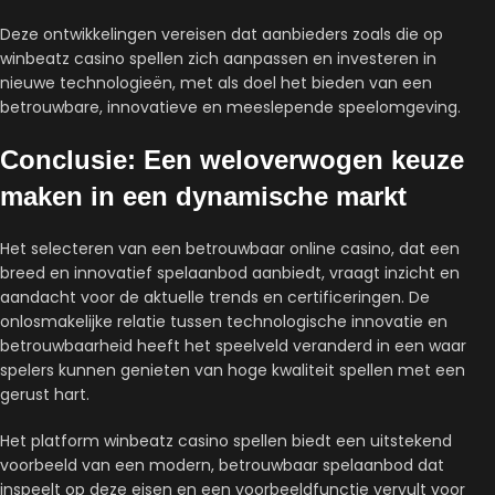
Deze ontwikkelingen vereisen dat aanbieders zoals die op
winbeatz casino spellen zich aanpassen en investeren in
nieuwe technologieën, met als doel het bieden van een
betrouwbare, innovatieve en meeslepende speelomgeving.
Conclusie: Een weloverwogen keuze
maken in een dynamische markt
Het selecteren van een betrouwbaar online casino, dat een
breed en innovatief spelaanbod aanbiedt, vraagt inzicht en
aandacht voor de aktuelle trends en certificeringen. De
onlosmakelijke relatie tussen technologische innovatie en
betrouwbaarheid heeft het speelveld veranderd in een waar
spelers kunnen genieten van hoge kwaliteit spellen met een
gerust hart.
Het platform winbeatz casino spellen biedt een uitstekend
voorbeeld van een modern, betrouwbaar spelaanbod dat
inspeelt op deze eisen en een voorbeeldfunctie vervult voor