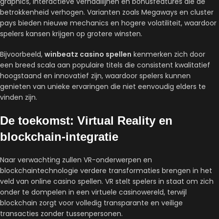
graphics, interactieve verhaallijnen en bonusfeatures die de
betrokkenheid verhogen. Varianten zoals Megaways en cluster
pays bieden nieuwe mechanics en hogere volatiliteit, waardoor
spelers kansen krijgen op grotere winsten.
Bijvoorbeeld,
winbeatz casino spellen
kenmerken zich door
een breed scala aan populaire titels die consistent kwalitatief
hoogstaand en innovatief zijn, waardoor spelers kunnen
genieten van unieke ervaringen die niet eenvoudig elders te
vinden zijn.
De toekomst: Virtual Reality en
blockchain-integratie
Naar verwachting zullen VR-onderwerpen en
blockchaintechnologie verdere transformaties brengen in het
veld van online casino spellen. VR stelt spelers in staat om zich
onder te dompelen in een virtuele casinowereld, terwijl
blockchain zorgt voor volledig transparante en veilige
transacties zonder tussenpersonen.