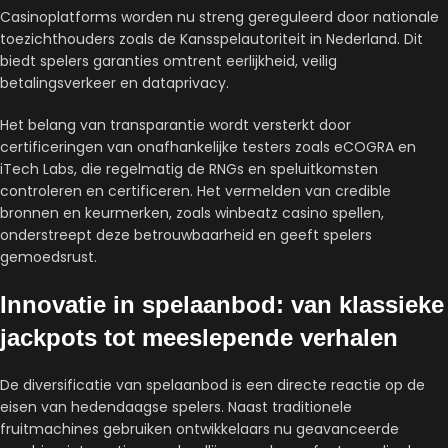
Casinoplatforms worden nu streng gereguleerd door nationale
toezichthouders zoals de Kansspelautoriteit in Nederland. Dit
biedt spelers garanties omtrent eerlijkheid, veilig
betalingsverkeer en dataprivacy.
Het belang van transparantie wordt versterkt door
certificeringen van onafhankelijke testers zoals eCOGRA en
iTech Labs, die regelmatig de RNGs en speluitkomsten
controleren en certificeren. Het vermelden van credible
bronnen en keurmerken, zoals
winbeatz casino spellen
,
onderstreept deze betrouwbaarheid en geeft spelers
gemoedsrust.
Innovatie in spelaanbod: van klassieke
jackpots tot meeslepende verhalen
De diversificatie van spelaanbod is een directe reactie op de
eisen van hedendaagse spelers. Naast traditionele
fruitmachines gebruiken ontwikkelaars nu geavanceerde