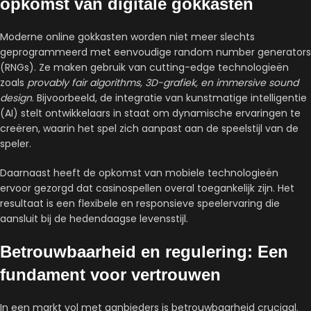
opkomst van digitale gokkasten
Moderne online gokkasten worden niet meer slechts
geprogrammeerd met eenvoudige random number generators
(RNGs). Ze maken gebruik van cutting-edge technologieën
zoals
provably fair algorithms, 3D-grafiek, en immersive sound
design
. Bijvoorbeeld, de integratie van kunstmatige intelligentie
(AI) stelt ontwikkelaars in staat om dynamische ervaringen te
creëren, waarin het spel zich aanpast aan de speelstijl van de
speler.
Daarnaast heeft de opkomst van mobiele technologieën
ervoor gezorgd dat casinospellen overal toegankelijk zijn. Het
resultaat is een flexibele en responsieve speelervaring die
aansluit bij de hedendaagse levensstijl.
Betrouwbaarheid en regulering: Een
fundament voor vertrouwen
In een markt vol met aanbieders is betrouwbaarheid cruciaal.