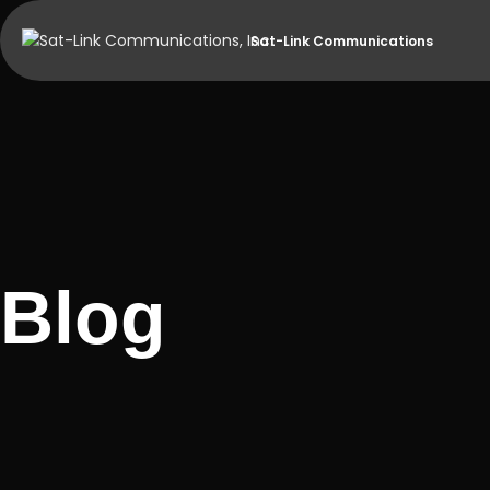
Sat-Link Communications
Blog