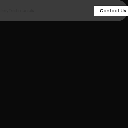
Contact Us
llery
Testimonials