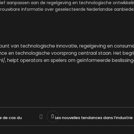
actief aanpassen aan de regelgeving en technologische ontwikkel
trouwbare informatie over geselecteerde Nederlandse aanbiede
uispunt van technologische innovatie, regelgeving en consu
nce en technologische voorsprong centraal staan. Het begri
, helpt operators en spelers om geïnformeerde beslissin
de de cas du
Les nouvelles tendances dans l’industrie d