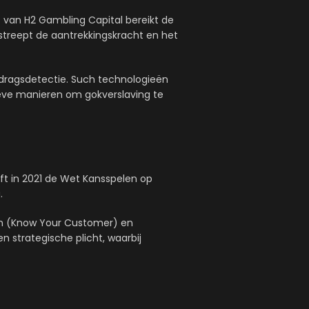
 van H2 Gambling Capital bereikt de
streept de aantrekkingskracht en het
gedragsdetectie. Such technologieën
ieve manieren om gokverslaving te
ft in 2021 de Wet Kansspelen op
.
sen (Know Your Customer) en
 strategische plicht, waarbij