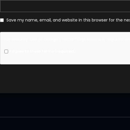
Save my name, email, and website in this browser for the n
For security, use of Google's reCAPTCHA service is required w
I agree to these terms (required).