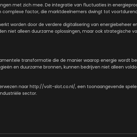
agingen met zich mee. De integratie van fluctuaties in energiepro
en complexe factor, die marktdeelnemers dwingt tot voortdurend
erkt worden door de verdere digitalisering van energiebeheer 
 bieden niet alleen duurzame oplossingen, maar ook strategische v
amentele transformatie die de manier waarop energie wordt beh
ieën en duurzame bronnen, kunnen bedrijven niet alleen voldo
rwezen naar http://volt-slot.co.nl/, een toonaangevende speler
dustriële sector.