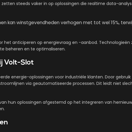
en zetten steeds vaker in op oplossingen die realtime data-analys
 kan winstgevendheden verhogen met tot wel 15%, terwijl h
oor het anticiperen op energievraag en -aanbod. Technologieën z
te beheren en te optimaliseren.
j Volt-Slot
eerde energie-oplossingen voor industriële klanten. Door gebrui
troomlijnen via geautomatiseerde processen. Dit leidt niet sle
l van hun oplossingen afgestemd op het integreren van hernieu
en.
gen