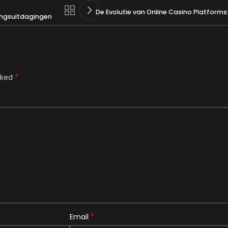
De Evolutie van Online Casino Platform
ringsuitdagingen
*
rked
*
Email