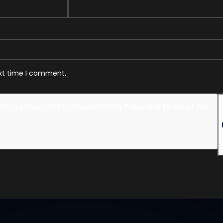
ext time I comment.
hich is subject to the Google
Privacy Policy
and
Terms of Use
.