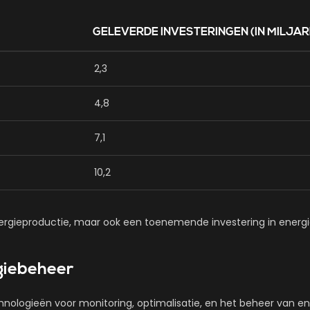
GELEVERDE INVESTERINGEN (IN MILJAR
2,3
4,8
7,1
10,2
energieproductie, maar ook een toenemende investering in energ
giebeheer
logieën voor monitoring, optimalisatie, en het beheer van ene