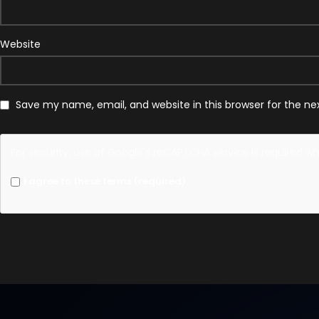
Website
Save my name, email, and website in this browser for the n
For security, use of Google's reCAPTCHA service is required w
I agree to these terms (required).