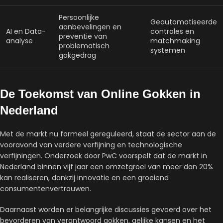
Persoonlijke
Geautomatiseerde
aanbevelingen en
AI en Data-
controles en
preventie van
analyse
matchmaking
problematisch
systemen
gokgedrag
De Toekomst van Online Gokken in
Nederland
Met de markt nu formeel gereguleerd, staat de sector aan de
vooravond van verdere verfijning en technologische
verfijningen. Onderzoek door
PwC
voorspelt dat de markt in
Nederland binnen vijf jaar een omzetgroei van meer dan 20%
kan realiseren, dankzij innovatie en een groeiend
consumentenvertrouwen.
Daarnaast worden er belangrijke discussies gevoerd over het
bevorderen van verantwoord gokken, gelijke kansen en het