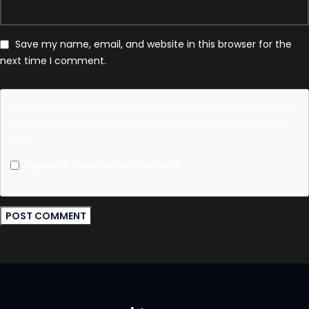
Save my name, email, and website in this browser for the
next time I comment.
For security, use of Google's reCAPTCHA service is required
which is subject to the Google
Privacy Policy
and
Terms of
Use
.
I agree to these terms (required).