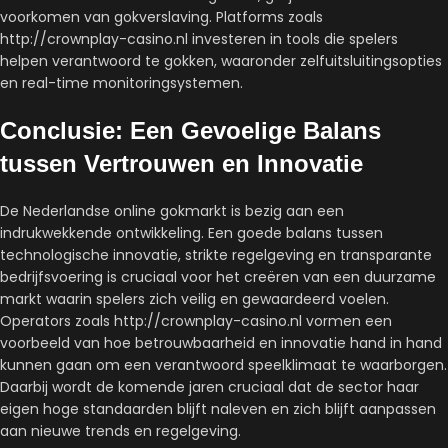
voorkomen van gokverslaving. Platforms zoals
http://crownplay-casino.nl investeren in tools die spelers
helpen verantwoord te gokken, waaronder zelfuitsluitingsopties
en real-time monitoringsystemen.
Conclusie: Een Gevoelige Balans
tussen Vertrouwen en Innovatie
De Nederlandse online gokmarkt is bezig aan een
indrukwekkende ontwikkeling. Een goede balans tussen
technologische innovatie, strikte regelgeving en transparante
bedrijfsvoering is cruciaal voor het creëren van een duurzame
markt waarin spelers zich veilig en gewaardeerd voelen.
Operators zoals http://crownplay-casino.nl vormen een
voorbeeld van hoe betrouwbaarheid en innovatie hand in hand
kunnen gaan om een verantwoord speelklimaat te waarborgen.
Daarbij wordt de komende jaren cruciaal dat de sector haar
eigen hoge standaarden blijft naleven en zich blijft aanpassen
aan nieuwe trends en regelgeving.