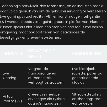
Technologie ontwikkelt zich razendsnel, en de industrie maakt
daar volop gebruik van om de gebruikerservaring te verbeteren.
Live gaming, virtual reality (VR), en kunstmatige intelligentie
(AI) worden steeds vaker geïntegreerd in platformen. Hierdoor
kunnen spelers niet alleen genieten van een real-time casino-
omgeving, maar ook profiteren van geavanceerde
beveiligings- en preventiesystemen.
IMPACT OP DE
INNOVATIE
VOORBEELDEN
MARKT
Vergroot de
Live blackjack,
Live
transparantie en
roulette, poker via
Gaming
authenticiteit,
gecertificeerde
verhoogt vertrouwen
studios
Creëert immersive
VR-roulettetafels
Virtual
ervaringen die fysieke
en shootings met
Reality (VR)
casino’s nabootsen
echte dealer