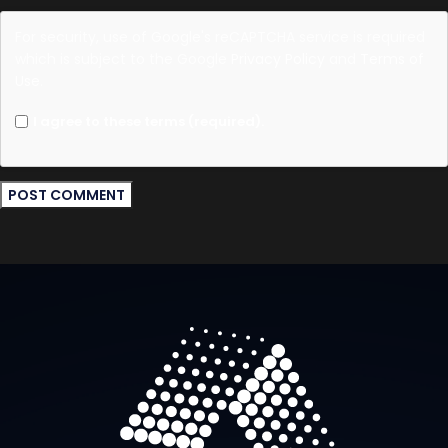
For security, use of Google's reCAPTCHA service is required
which is subject to the Google
Privacy Policy
and
Terms of
Use
.
I agree to these terms (required).