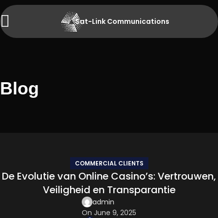
Sat-Link Communications
Blog
COMMERCIAL CLIENTS
De Evolutie van Online Casino’s: Vertrouwen,
Veiligheid en Transparantie
admin
On June 9, 2025