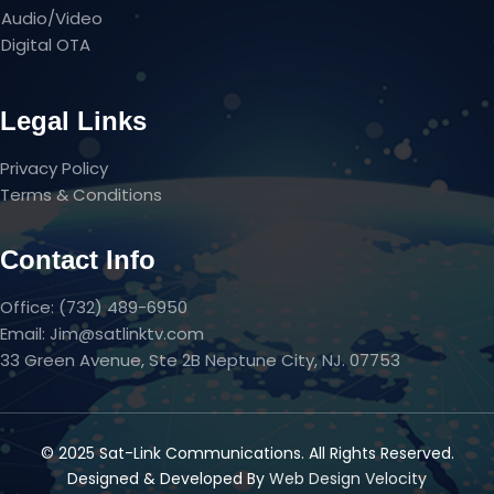
Audio/Video
Digital OTA
Legal Links
Privacy Policy
Terms & Conditions
Contact Info
Office: (732) 489-6950
Email: Jim@satlinktv.com
33 Green Avenue, Ste 2B Neptune City, NJ. 07753
© 2025 Sat-Link Communications. All Rights Reserved.
Designed & Developed By
Web Design Velocity