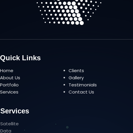
Quick Links
Home
Clients
About Us
Gallery
Portfolio
Testimonials
Services
Contact Us
Services
Satellite
Data