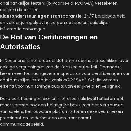
onafhankelijke testers (bijvoorbeeld eCOGRA) verzekeren
eerlijke uitkomsten.
Klantondersteuning en Transparantie:
24/7 bereikbaarheid
en volledige regelgeving zorgen dat spelers duidelijke
informatie ontvangen.
De Rol van Certificeringen en
Autorisaties
In Nederland is het cruciaal dat online casino’s beschikken over
geldige vergunningen van de Kansspelautoriteit. Daarnaast
kiezen veel toonaangevende operators voor certificeringen van
onafhankelijke instanties zoals
eCOGRA
of
GLI
, die worden
erkend voor hun strenge audits van eerlijkheid en veiligheid.
Deze certificeringen dienen niet alleen als kwaliteitsstempel,
maar vormen ook een belangrijke basis voor het vertrouwen
van spelers. Betrouwbare platforms tonen deze keurmerken
prominent en onderhouden een transparant
communicatiebeleid.