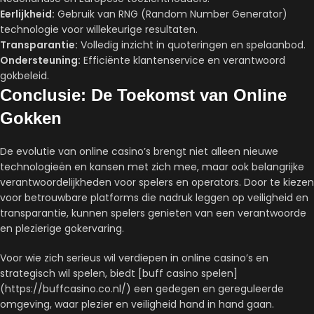
Eerlijkheid:
Gebruik van RNG (Random Number Generator)
technologie voor willekeurige resultaten.
Transparantie:
Volledig inzicht in quoteringen en spelaanbod.
Ondersteuning:
Efficiënte klantenservice en verantwoord
gokbeleid.
Conclusie: De Toekomst van Online
Gokken
De evolutie van online casino’s brengt niet alleen nieuwe
technologieën en kansen met zich mee, maar ook belangrijke
verantwoordelijkheden voor spelers en operators. Door te kiezen
voor betrouwbare platforms die nadruk leggen op veiligheid en
transparantie, kunnen spelers genieten van een verantwoorde
en plezierige gokervaring.
Voor wie zich serieus wil verdiepen in online casino’s en
strategisch wil spelen, biedt [buff casino spelen]
(https://buffcasino.co.nl/) een gedegen en gereguleerde
omgeving, waar plezier en veiligheid hand in hand gaan.