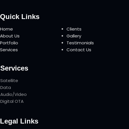
Quick Links
Home
Clients
About Us
Gallery
Portfolio
Testimonials
Services
Contact Us
Services
Satellite
Data
Audio/Video
Digital OTA
Legal Links